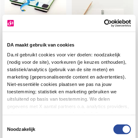
Hoe dan? Gezond
Hoe dan? Goede
afvallen
voornemens
volhouden
DA maakt gebruik van cookies
Da.nl gebruikt cookies voor vier doelen: noodzakelijk
(nodig voor de site), voorkeuren (je keuzes onthouden),
statistiek/analytics (gebruik van de site meten) en
marketing (gepersonaliseerde content en advertenties).
Niet-essentiële cookies plaatsen we pas na jouw
toestemming; statistiek en marketing gebruiken we
uitsluitend op basis van toestemming. We delen
Hoe dan?
Hoe dan? Tips
gegevens met X aantal partners o.a. analytics providers,
Stoppen met
tegen
advertentienetwerken en social mediaplatforms; in onze
piekeren
nagelbijten
Cookie-verklaring
vind je de volledige lijst van partijen
Toestemmingsselectie
en de bewaartermijnen per categorie. Je kunt je keuze op
Noodzakelijk
elk moment wijzigen of intrekken via
Cookie-