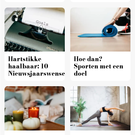
stappen naar
een vaste
gewoonte
Hartstikke
Hoe dan?
haalbaar: 10
Sporten met een
Nieuwsjaarswensen
doel