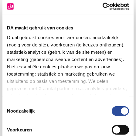
DA maakt gebruik van cookies
Da.nl gebruikt cookies voor vier doelen: noodzakelijk
(nodig voor de site), voorkeuren (je keuzes onthouden),
statistiek/analytics (gebruik van de site meten) en
marketing (gepersonaliseerde content en advertenties).
Niet-essentiële cookies plaatsen we pas na jouw
toestemming; statistiek en marketing gebruiken we
Natracare Inlegkruisjes
Gentle Day Natte doekjes
uitsluitend op basis van toestemming. We delen
mini
van bamboe
gegevens met X aantal partners o.a. analytics providers,
30.0
Stuks
10.00
Stuks
2
.
2
.
99
40
advertentienetwerken en social mediaplatforms; in onze
Cookie-verklaring
vind je de volledige lijst van partijen
Toestemmingsselectie
en de bewaartermijnen per categorie. Je kunt je keuze op
Noodzakelijk
elk moment wijzigen of intrekken via
Cookie-
instellingen
. Meer informatie over onze
Voorkeuren
gegevensverwerking staat in de
Privacyverklaring
.