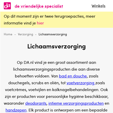
de vriendelijke specialist
Winkels
Op dit moment zijn er twee terugroepacties, meer
Lichaamsverzorging
informatie vind je
hier
Home
-
Verzorging
-
Lichaamsverzorging
Lichaamsverzorging
Op DA.nl vind je een groot assortiment aan
lichaamsverzorgingsproducten die aan diverse
behoeften voldoen. Van
bad en douche
, zoals
douchegels, scrubs en oliën, tot
voetverzorging
zoals
voetcrèmes, voetvijlen en kalknagelbehandelingen. Ook
zijn er producten voor persoonlijke hygiëne beschikbaar,
waaronder
deodorants
,
intieme verzorgingsproducten
en
handzepen
. Elk product is ontworpen om een bepaalde