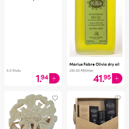
Marius Fabre Olivia dry oil
5.0
Stuks
230.00
Milliliter
1
.
41
.
94
95