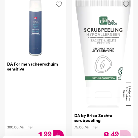
DA For men scheerschuim
sensitive
DA by Erica Zachte
scrubpeeling
300.00
Milliliter
75.00
Milliliter
1
.
8
.
99
49