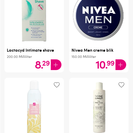
Lactacyd Intimate shave
Nivea Men creme blik
200.00
Milliliter
150.00
Milliliter
8
.
10
.
29
99