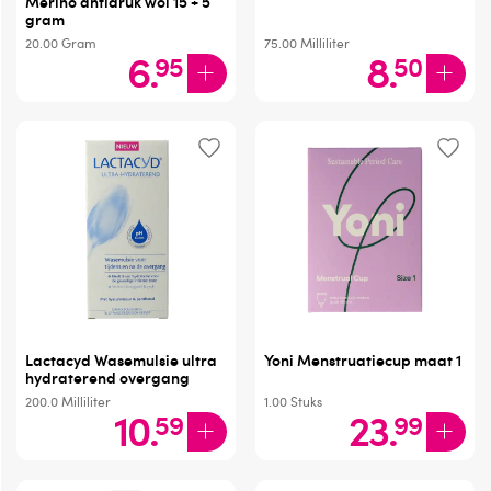
Merino antidruk wol 15 + 5
gram
20.00
Gram
75.00
Milliliter
6
.
8
.
95
50
Lactacyd Wasemulsie ultra
Yoni Menstruatiecup maat 1
hydraterend overgang
200.0
Milliliter
1.00
Stuks
10
.
23
.
59
99