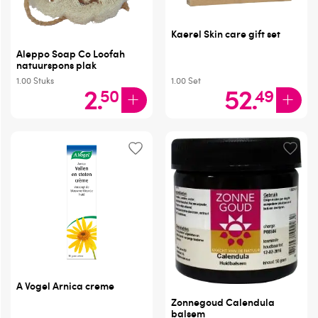
Kaerel Skin care gift set
Aleppo Soap Co Loofah
natuurspons plak
1.00
Stuks
1.00
Set
2
.
52
.
50
49
A Vogel Arnica creme
Zonnegoud Calendula
balsem