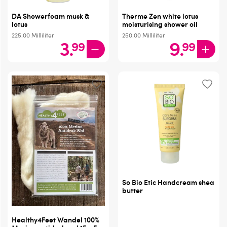
DA Showerfoam musk &
Therme Zen white lotus
lotus
moisturising shower oil
225.00
Milliliter
250.00
Milliliter
3
.
9
.
99
99
So Bio Etic Handcream shea
butter
Healthy4Feet Wandel 100%