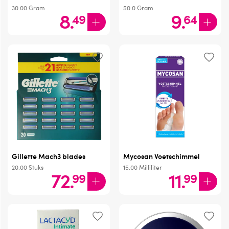
30.00
Gram
50.0
Gram
8
.
9
.
49
64
Gillette Mach3 blades
Mycosan Voetschimmel
20.00
Stuks
15.00
Milliliter
72
.
11
.
99
99