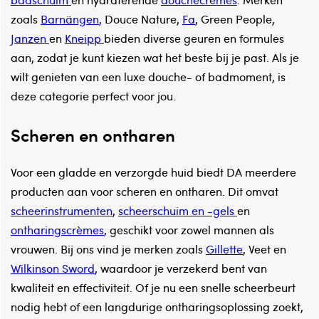
badschuim
en hydraterende
douchecrèmes
. Merken
zoals
Barnängen
, Douce Nature,
Fa
, Green People,
Janzen
en
Kneipp
bieden diverse geuren en formules
aan, zodat je kunt kiezen wat het beste bij je past. Als je
wilt genieten van een luxe douche- of badmoment, is
deze categorie perfect voor jou.
Scheren en ontharen
Voor een gladde en verzorgde huid biedt DA meerdere
producten aan voor scheren en ontharen. Dit omvat
scheerinstrumenten
,
scheerschuim en -gels
en
ontharingscrèmes
, geschikt voor zowel mannen als
vrouwen. Bij ons vind je merken zoals
Gillette
, Veet en
Wilkinson Sword
, waardoor je verzekerd bent van
kwaliteit en effectiviteit. Of je nu een snelle scheerbeurt
nodig hebt of een langdurige ontharingsoplossing zoekt,