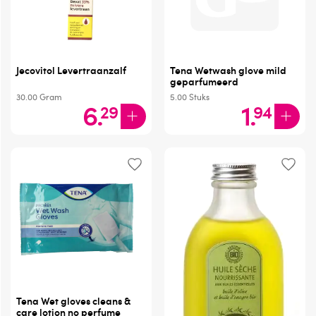
Jecovitol Levertraanzalf
Tena Wetwash glove mild
geparfumeerd
30.00
Gram
5.00
Stuks
6
.
1
.
29
94
Tena Wet gloves cleans &
care lotion no perfume