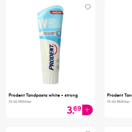
Prodent Tandpasta white + strong
Prodent Tan
75.00
Milliliter
75.00
Milliliter
3
.
69