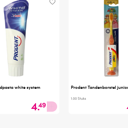
dpasta white system
Prodent Tandenborstel junior
1.00
Stuks
4
.
49