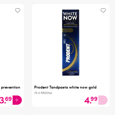
 prevention
Prodent Tandpasta white now gold
75.0
Milliliter
3
.
4
.
69
99