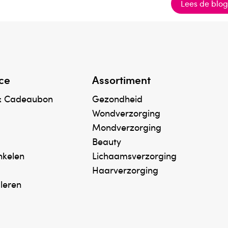
Lees de blo
ce
Assortiment
& Cadeaubon
Gezondheid
Wondverzorging
Mondverzorging
Beauty
inkelen
Lichaamsverzorging
Haarverzorging
uleren