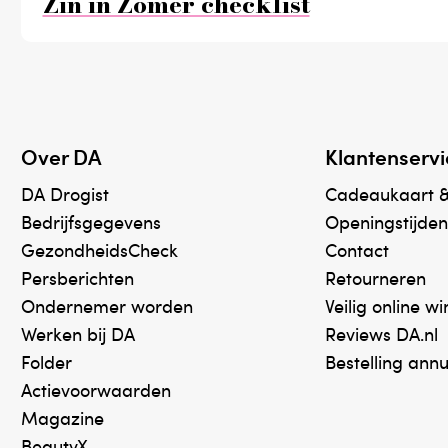
Zin in Zomer checklist
Over DA
Klantenservi
DA Drogist
Cadeaukaart 
Bedrijfsgegevens
Openingstijden
GezondheidsCheck
Contact
Persberichten
Retourneren
Ondernemer worden
Veilig online w
Werken bij DA
Reviews DA.nl
Folder
Bestelling ann
Actievoorwaarden
Magazine
BeautyX