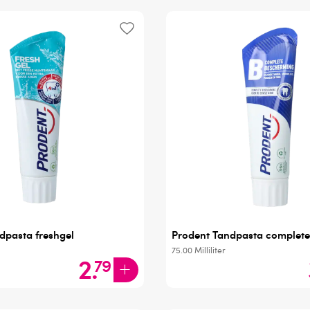
dpasta freshgel
Prodent Tandpasta complete
75.00
Milliliter
2
.
79