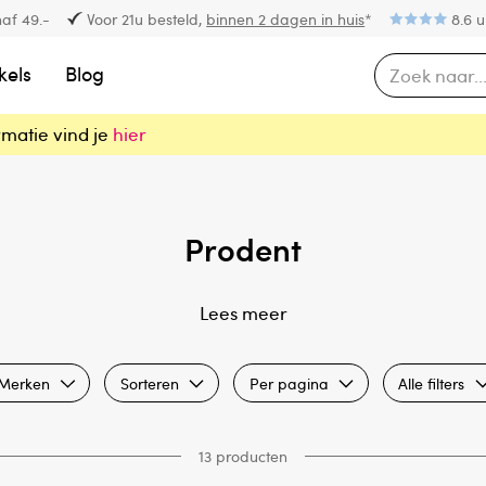
af 49.-
Voor 21u besteld,
binnen 2 dagen in huis
*
8.6 u
kels
Blog
rmatie vind je
hier
Prodent
Lees meer
Merken
Sorteren
Per pagina
Alle filters
13 producten