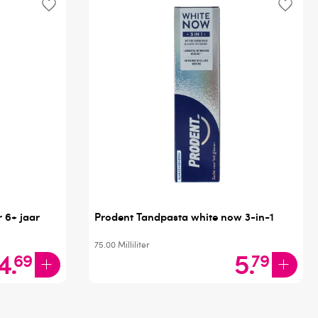
 6+ jaar
Prodent Tandpasta white now 3-in-1
75.00
Milliliter
4
.
5
.
69
79