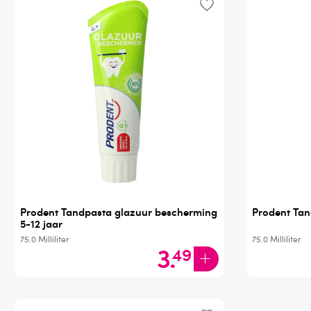
Prodent Tandpasta glazuur bescherming
Prodent Tan
5-12 jaar
75.0
Milliliter
75.0
Milliliter
3
.
49