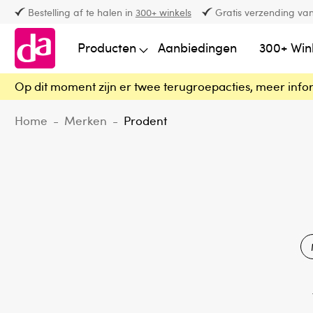
Bestelling af te halen in
300+ winkels
Gratis verzending van
Producten
Aanbiedingen
300+ Win
Op dit moment zijn er twee terugroepacties, meer info
Home
-
Merken
-
Prodent