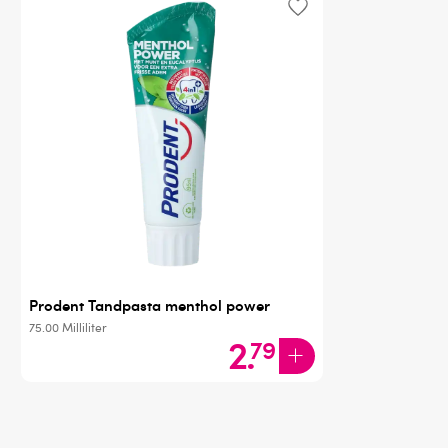
Prodent Tandpasta menthol power
75.00
Milliliter
2
.
79