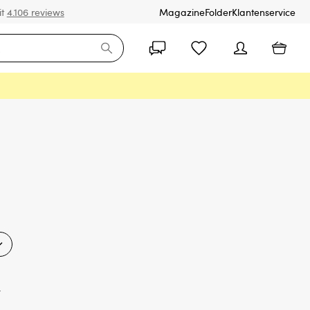
it
4.106 reviews
Magazine
Folder
Klantenservice