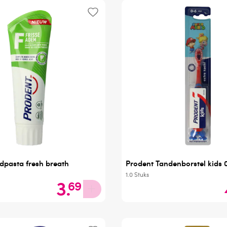
dpasta fresh breath
Prodent Tandenborstel kids 
1.0
Stuks
3
.
69