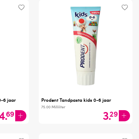
0-6 jaar
Prodent Tandpasta kids 0-6 jaar
75.00
Milliliter
4
.
3
.
69
29