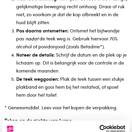
gelijkmatige beweging recht omhoog. Draai of ruk
niet; zo voorkom je dat de kop afbreekt en in de
huid blijft zitten.
Pas daarna ontsmetten:
Ontsmet het bijtwondje
pas
nadat
de teek weg is. Gebruik hiervoor 70%
alcohol of povidonjood (zoals Betadine*).
Noteer de details:
Schrijf de datum en de plek op je
lichaam op. Dit is belangrijk voor de controle in de
komende maanden.
De teek weggooien:
Plak de teek tussen een stukje
plakband en gooi hem bij het restafval, of spoel
hem door het toilet.
* Geneesmiddel. Lees voor het kopen de verpakking.
Teken en de ziekte van Lyme
Teken kunnen ziektes overbrengen. De bekendste ziekte