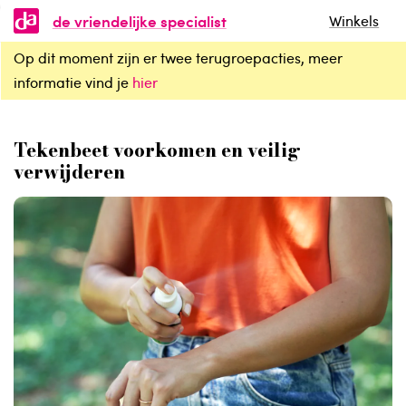
de vriendelijke specialist
Winkels
Op dit moment zijn er twee terugroepacties, meer
Tekenbeet voorkomen en veilig verwijderen
informatie vind je
hier
Tekenbeet voorkomen en veilig
verwijderen