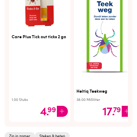
Care Plus Tick out ticks 2 go
Heltiq Teekweg
1.00
Stuks
38.00
Milliliter
4
.
17
.
99
79
Zin in zomer
Steken & beten