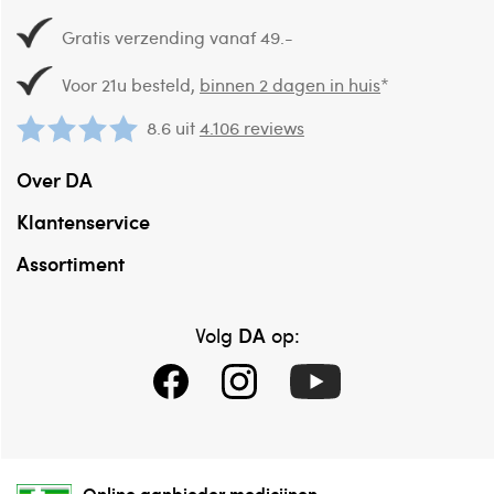
Gratis verzending vanaf 49.-
Voor 21u besteld,
binnen 2 dagen in huis
*
8.6 uit
4.106 reviews
Over DA
Klantenservice
Assortiment
DA
Volg
op:
Online aanbieder medicijnen