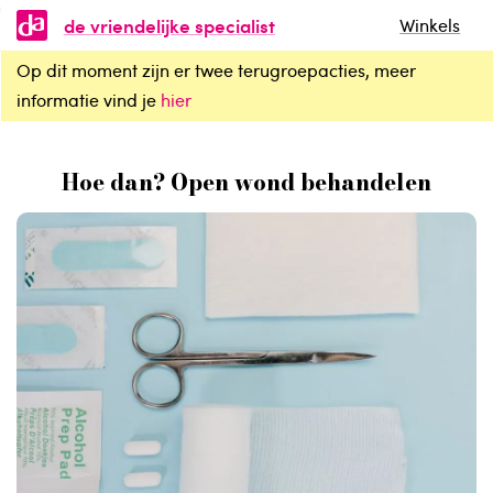
de vriendelijke specialist
Winkels
Op dit moment zijn er twee terugroepacties, meer
Hoe dan? Open wond behandelen
informatie vind je
hier
Hoe dan? Open wond behandelen