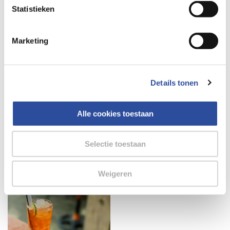
Wondverzorging
Statistieken
Marketing
Details tonen
Alle cookies toestaan
Hoe dan?
Hoe dan? Beach
Voetverzorging
waves
Selectie toestaan
in de zomer
Weigeren