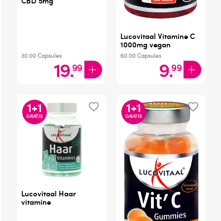
CBD 5mg
Lucovitaal Vitamine C
1000mg vegan
30.00
Capsules
60.00
Capsules
19
.
9
.
99
99
1
+
1
1
+
1
GRATIS
GRATIS
Lucovitaal Haar
vitamine