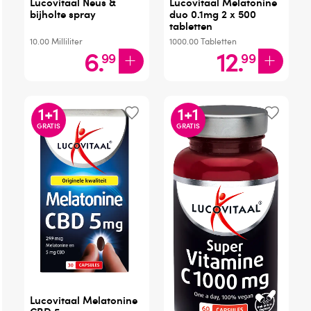
Lucovitaal Neus &
Lucovitaal Melatonine
bijholte spray
duo 0.1mg 2 x 500
tabletten
10.00
Milliliter
1000.00
Tabletten
6
.
12
.
99
99
1
+
1
1
+
1
GRATIS
GRATIS
Lucovitaal Melatonine