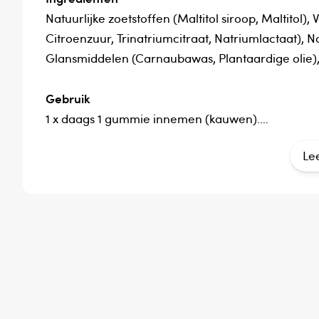
Natuurlijke zoetstoffen (Maltitol siroop, Maltitol)
Citroenzuur, Trinatriumcitraat, Natriumlactaat), 
Glansmiddelen (Carnaubawas, Plantaardige olie), 
Gebruik
1 x daags 1 gummie innemen (kauwen).
Le
Bewaaradvies
Dit product bevat natuurlijke zoetstoffen. Raadpl
of medicijngebruik. Niet geschikt voor kinderen on
Verantwoordelijk voor het in de handel brengen
PKBenelux BV
Dit product is een voedingssupplement.