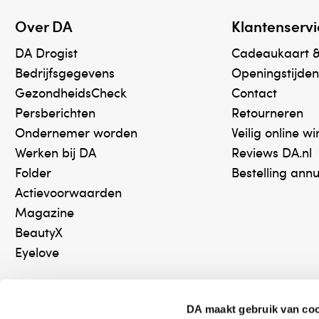
Over DA
Klantenservi
DA Drogist
Cadeaukaart 
Bedrijfsgegevens
Openingstijden
GezondheidsCheck
Contact
Persberichten
Retourneren
Ondernemer worden
Veilig online w
Werken bij DA
Reviews DA.nl
Folder
Bestelling ann
Actievoorwaarden
Magazine
BeautyX
Eyelove
DA maakt gebruik van co