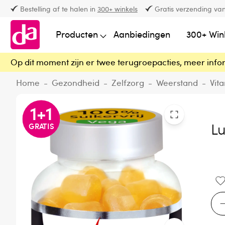
Bestelling af te halen in
300+ winkels
Gratis verzending van
Producten
Aanbiedingen
300+ Win
Op dit moment zijn er twee terugroepacties, meer info
Home
-
Gezondheid
-
Zelfzorg
-
Weerstand
-
Vit
1
+
1
Lu
GRATIS