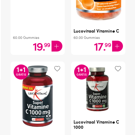
Lucovitaal Vitamine C
60.00
Gummies
60.00
Gummies
19
.
17
.
99
99
1
+
1
1
+
1
GRATIS
GRATIS
Lucovitaal Vitamine C
1000