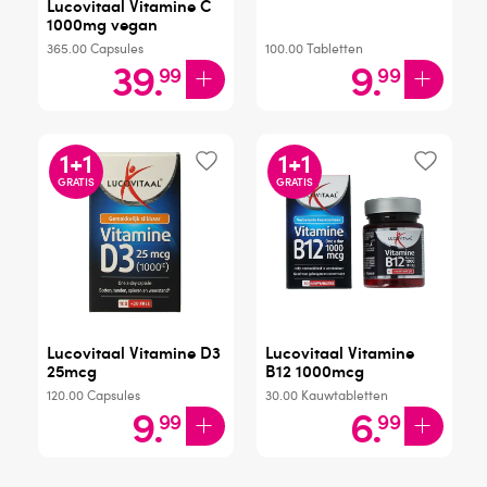
Lucovitaal Vitamine C
1000mg vegan
365.00
Capsules
100.00
Tabletten
39
.
9
.
99
99
1
+
1
1
+
1
GRATIS
GRATIS
Lucovitaal Vitamine D3
Lucovitaal Vitamine
25mcg
B12 1000mcg
120.00
Capsules
30.00
Kauwtabletten
9
.
6
.
99
99