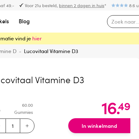
af 49.-
Voor 21u besteld,
binnen 2 dagen in huis
*
8.6 u
kels
Blog
rmatie vind je
hier
amine D
-
Lucovitaal Vitamine D3
covitaal Vitamine D3
16
.
49
60.00
Gummies
In winkelmand