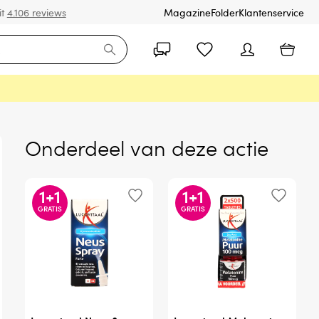
it
4.106 reviews
Magazine
Folder
Klantenservice
Onderdeel van deze actie
1
+
1
1
+
1
GRATIS
GRATIS