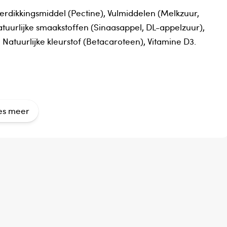
, Verdikkingsmiddel (Pectine), Vulmiddelen (Melkzuur,
Natuurlijke smaakstoffen (Sinaasappel, DL-appelzuur),
Natuurlijke kleurstof (Betacaroteen), Vitamine D3.
es meer
eeg uw arts alvorens gebruik bij zwangerschap, lactatie
der de 5 jaar.