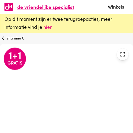
de vriendelijke specialist
Winkels
Op dit moment zijn er twee terugroepacties, meer
Lucovitaal Vitamine C 1000mg vegan
informatie vind je
hier
Vitamine C
1
+
1
GRATIS