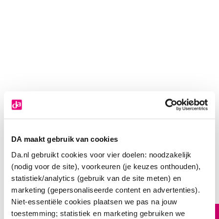
DA maakt gebruik van cookies
Da.nl gebruikt cookies voor vier doelen: noodzakelijk
Lucovitaal Vitamine C 1000mg vegan
(nodig voor de site), voorkeuren (je keuzes onthouden),
statistiek/analytics (gebruik van de site meten) en
39
.
99
365.00
marketing (gepersonaliseerde content en advertenties).
Capsules
Niet-essentiële cookies plaatsen we pas na jouw
toestemming; statistiek en marketing gebruiken we
In winkelmand