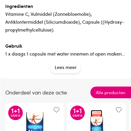
Ingredienten
Vitamine C, Vulmiddel (Zonnebloemolie),
Antiklontermiddel (Siliciumdioxide), Capsule ((Hydroxy-
propylmethylcellulose).
Gebruik
1 x daags 1 capsule met water innemen of open maken
en vermengen met bijvoorbeeld yoghurt of sap.
Lees meer
Verantwoordelijk voor het in de handel brengen
PKBenelux BV
Onderdeel van deze actie
Alle producten
Dit product is een voedingssupplement.
1
+
1
1
+
1
GRATIS
GRATIS
Aanbevolen dosering niet overschrijden.