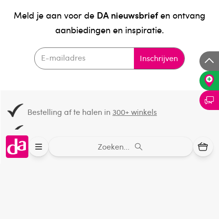
DA nieuwsbrief
Meld je aan voor de
en ontvang
aanbiedingen en inspiratie.
Inschrijven
Bestelling af te halen in
300+ winkels
Gratis verzending vanaf 49.-
Zoeken...
Voor 21u besteld,
binnen 2 dagen in huis
*
8.6 uit
4.106 reviews
Over DA
Klantenservice