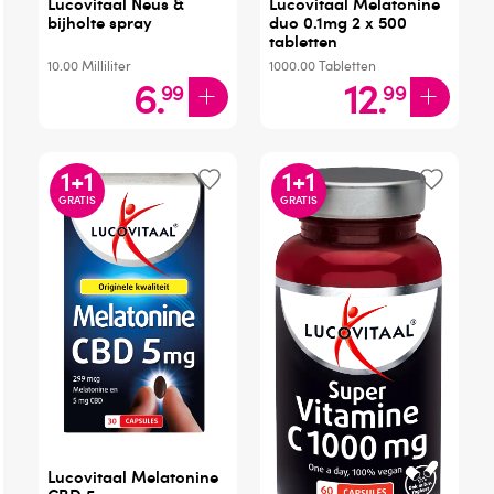
Lucovitaal Neus &
Lucovitaal Melatonine
bijholte spray
duo 0.1mg 2 x 500
tabletten
10.00
Milliliter
1000.00
Tabletten
6
.
12
.
99
99
1
+
1
1
+
1
GRATIS
GRATIS
Lucovitaal Melatonine