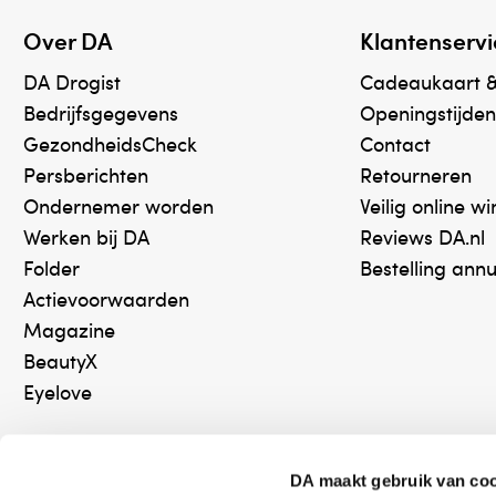
Over DA
Klantenservi
DA Drogist
Cadeaukaart 
Bedrijfsgegevens
Openingstijden
GezondheidsCheck
Contact
Persberichten
Retourneren
Ondernemer worden
Veilig online w
Werken bij DA
Reviews DA.nl
Folder
Bestelling ann
Actievoorwaarden
Magazine
BeautyX
Eyelove
DA maakt gebruik van co