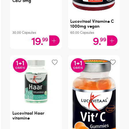
CBD 5mg
Lucovitaal Vitamine C
1000mg vegan
30.00
Capsules
60.00
Capsules
19
.
9
.
99
99
1
+
1
1
+
1
GRATIS
GRATIS
Lucovitaal Haar
vitamine