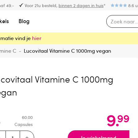
af 49.-
Voor 21u besteld,
binnen 2 dagen in huis
*
8.6 u
kels
Blog
rmatie vind je
hier
amine C
-
Lucovitaal Vitamine C 1000mg vegan
ucovitaal Vitamine C 1000mg
egan
9
.
99
60.00
Capsules
In winkelmand