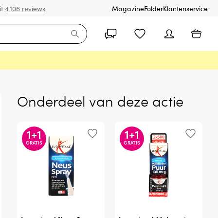
it
4.106 reviews
Magazine
Folder
Klantenservice
Onderdeel van deze actie
1
+
1
1
+
1
GRATIS
GRATIS