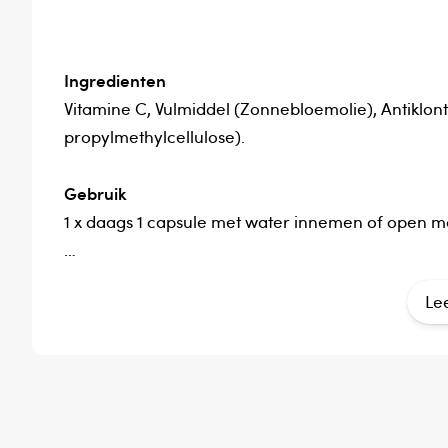
Ingredienten
Vitamine C, Vulmiddel (Zonnebloemolie), Antiklon
propylmethylcellulose).
Gebruik
1 x daags 1 capsule met water innemen of open 
Verantwoordelijk voor het in de handel brengen
Le
PKBenelux BV
Dit product is een voedingssupplement.
Aanbevolen dosering niet overschrijden.