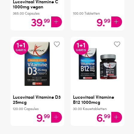
Lucovitaal Vitamine C
1000mg vegan
365.00
Capsules
100.00
Tabletten
39
.
9
.
99
99
1
+
1
1
+
1
GRATIS
GRATIS
Lucovitaal Vitamine D3
Lucovitaal Vitamine
25mcg
B12 1000mcg
120.00
Capsules
30.00
Kauwtabletten
9
.
6
.
99
99