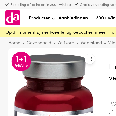
Bestelling af te halen in
300+ winkels
Gratis verzending van
Producten
Aanbiedingen
300+ Win
Op dit moment zijn er twee terugroepacties, meer info
Home
-
Gezondheid
-
Zelfzorg
-
Weerstand
-
Vit
1
+
1
L
GRATIS
v