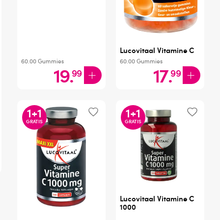
Lucovitaal Vitamine C
60.00
Gummies
60.00
Gummies
19
.
17
.
99
99
1
+
1
1
+
1
GRATIS
GRATIS
Lucovitaal Vitamine C
1000