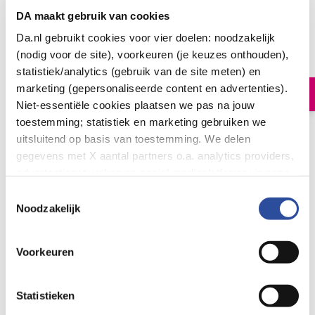
DA maakt gebruik van cookies
Lucovitaal Vitamine D3 25mcg
Da.nl gebruikt cookies voor vier doelen: noodzakelijk
9
.
99
90.00
(nodig voor de site), voorkeuren (je keuzes onthouden),
Kauwtabletten
statistiek/analytics (gebruik van de site meten) en
marketing (gepersonaliseerde content en advertenties).
In winkelmand
Niet-essentiële cookies plaatsen we pas na jouw
toestemming; statistiek en marketing gebruiken we
Vitamine D3 25mcg 90kt
uitsluitend op basis van toestemming. We delen
gegevens met X aantal partners o.a. analytics providers,
Let op: niet alle producten zijn verkrijgbaar in onze winkels
advertentienetwerken en social mediaplatforms; in onze
Cookie-verklaring
vind je de volledige lijst van partijen
Toestemmingsselectie
Bestelling af te halen in
300+ winkels
en de bewaartermijnen per categorie. Je kunt je keuze op
Noodzakelijk
Gratis verzending vanaf 49.-
elk moment wijzigen of intrekken via
Cookie-
Voor 21u besteld,
morgen in huis
*
instellingen
. Meer informatie over onze
Voorkeuren
gegevensverwerking staat in de
Privacyverklaring
.
Lucovitaal
Bekijk alles van:
Statistieken