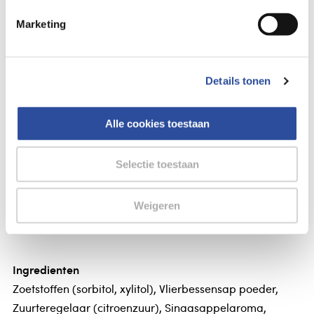
Gegevens
Marketing
Lucovitaal Vitamine D3 25mcg
Lucovitaal Vitamine D3 25mcg
Details tonen
Lucovitaal Lucovitaal Vit D3 25mcg
Met bosvruchtensmaak
Alle cookies toestaan
Samenstelling
Selectie toestaan
Samenstelling per dagdosering van 1 kauwtabletje
Vitamine D3 (cholecalciferol) 25 mcg - 500% RI*
Weigeren
*RI = Referentie Inname
Ingredienten
Zoetstoffen (sorbitol, xylitol), Vlierbessensap poeder,
Zuurteregelaar (citroenzuur), Sinaasappelaroma,