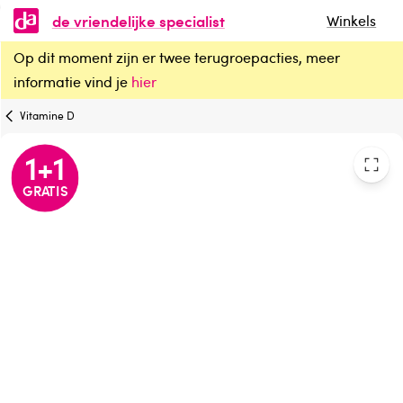
de vriendelijke specialist
Winkels
Op dit moment zijn er twee terugroepacties, meer
Lucovitaal Vitamine D3 25mcg
informatie vind je
hier
Vitamine D
1
+
1
GRATIS