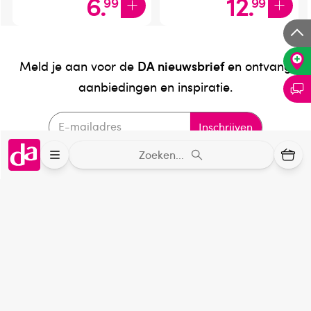
6
.
12
.
99
99
DA nieuwsbrief
Meld je aan voor de
en ontvang
aanbiedingen en inspiratie.
Inschrijven
Zoeken...
Bestelling af te halen in
300+ winkels
Gratis verzending vanaf 49.-
Voor 21u besteld,
binnen 2 dagen in huis
*
8.6 uit
4.106 reviews