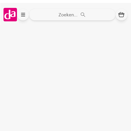
Zoeken...
Bestelling af te halen in
300+ winkels
Gratis verzending vanaf 49.-
Voor 21u besteld,
binnen 2 dagen in huis
*
8.6 uit
4.106 reviews
Over DA
Klantenservice
Assortiment
DA
Volg
op: