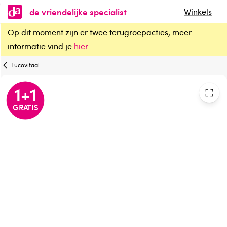
de vriendelijke specialist
Winkels
Op dit moment zijn er twee terugroepacties, meer
Lucovitaal Magnesium badkristallen
informatie vind je
hier
Lucovitaal
1
+
1
GRATIS