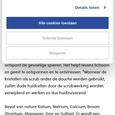
Lucovitaal Magnesium badkristallen
Details tonen
Bevat pure Magnesiumchloride welke door de huid
wordt opgenomen. Een bad met Lucovitaal 100% pure
Alle cookies toestaan
Magnesium Badkristallen is de perfecte manier om te
ontspannen na een lange dag of zware training. De
Selectie toestaan
Magnesium wordt opgenomen door het huidweefsel.
¹Het nemen van een (voet)bad met deze Magnesium
Weigeren
Badkristallen bevordert het herstel, kalmeert en
ontspant de gevoelige spieren. Het helpt tevens lichaam
en geest te ontspannen en te ontstressen. ²Wanneer de
kristallen als scrub onder de douche worden gebruikt,
zullen dode huidcellen door de scrubwerking worden
verwijderd en werken zo dus huidzuiverend.
Bevat van nature Kalium, Natrium, Calcium, Broom
Strontium, Mangaan, IJzer en Sulfaat. Er wordt een