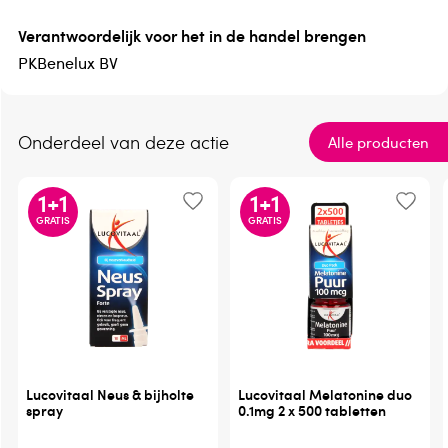
Verantwoordelijk voor het in de handel brengen
PKBenelux BV
Onderdeel van deze actie
Alle producten
1
+
1
1
+
1
GRATIS
GRATIS
Lucovitaal Neus & bijholte
Lucovitaal Melatonine duo
spray
0.1mg 2 x 500 tabletten