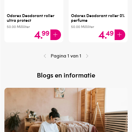
Odorex Deodorant roller
Odorex Deodorant roller 0%
ultra protect
perfume
50.00
Milliliter
50.00
Milliliter
4
.
4
.
99
49
Pagina 1 van 1
Blogs en informatie