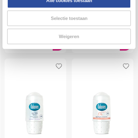
Alle cookies toestaan
Selectie toestaan
Odorex Body heat
Odorex Body heat
responsive roller natural
responsive roller active
fresh
care
Weigeren
55.00
Milliliter
50.00
Milliliter
4
.
4
.
49
49