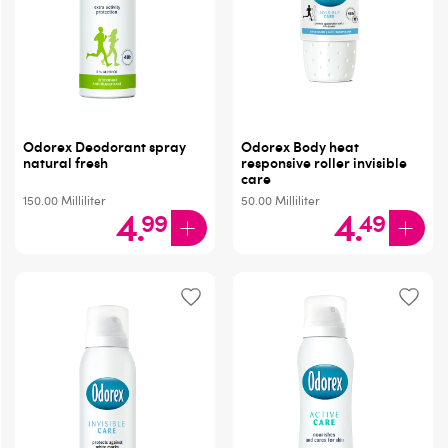
Odorex Deodorant spray
Odorex Body heat
natural fresh
responsive roller invisible
care
150.00
Milliliter
50.00
Milliliter
4
.
4
.
99
49