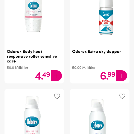
Odorex Body heat
Odorex Extra dry depper
responsive roller sensitive
care
50.0
Milliliter
50.00
Milliliter
4
.
6
.
49
99