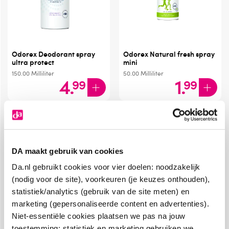
Odorex Deodorant spray
Odorex Natural fresh spray
ultra protect
mini
150.00
Milliliter
50.00
Milliliter
4
.
1
.
99
99
DA maakt gebruik van cookies
Da.nl gebruikt cookies voor vier doelen: noodzakelijk
(nodig voor de site), voorkeuren (je keuzes onthouden),
statistiek/analytics (gebruik van de site meten) en
marketing (gepersonaliseerde content en advertenties).
Niet-essentiële cookies plaatsen we pas na jouw
toestemming; statistiek en marketing gebruiken we