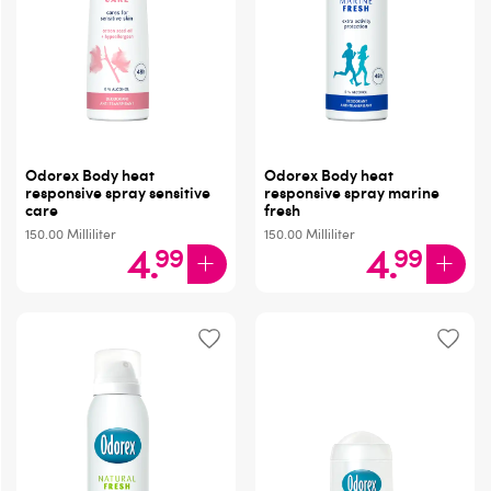
Odorex Body heat
Odorex Body heat
responsive spray sensitive
responsive spray marine
care
fresh
150.00
Milliliter
150.00
Milliliter
4
.
4
.
99
99