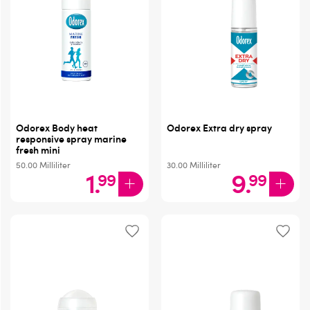
Odorex Body heat
Odorex Extra dry spray
responsive spray marine
fresh mini
50.00
Milliliter
30.00
Milliliter
1
.
9
.
99
99