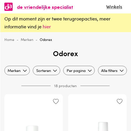
de vriendelijke specialist
Winkels
Op dit moment zijn er twee terugroepacties, meer
Odorex
informatie vind je
hier
Home
-
Merken
-
Odorex
Odorex
Merken
Sorteren
Per pagina
Alle filters
18 producten