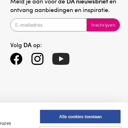
Meld je aan voor de
DA nieuwsbrief
en
ontvang aanbiedingen en inspiratie.
Inschrijven
Volg
DA
op:
Alle cookies toestaan
keuzes
eid
Altijd onze folder bij de hand