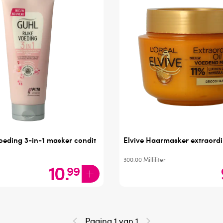
voeding 3-in-1 masker condit
Elvive Haarmasker extraordi
300.00
Milliliter
10
.
99
Pagina 1 van 1