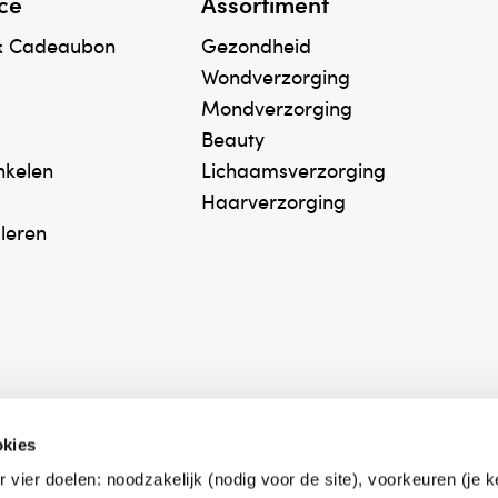
ce
Assortiment
& Cadeaubon
Gezondheid
Wondverzorging
Mondverzorging
Beauty
inkelen
Lichaamsverzorging
Haarverzorging
uleren
okies
r vier doelen: noodzakelijk (nodig voor de site), voorkeuren (je 
erk Zelfzorg Online
Winkelen met zekerh