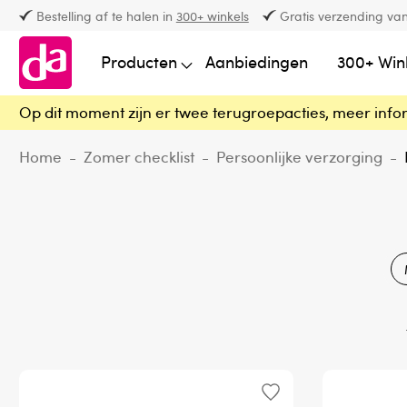
Bestelling af te halen in
300+ winkels
Gratis verzending van
Producten
Aanbiedingen
300+ Win
Op dit moment zijn er twee terugroepacties, meer info
Home
-
Zomer checklist
-
Persoonlijke verzorging
-