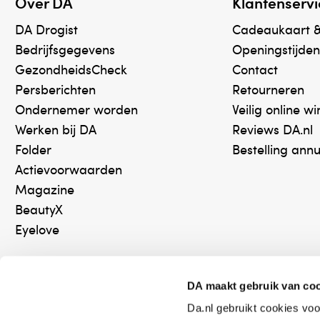
Over DA
Klantenservi
DA Drogist
Cadeaukaart 
Bedrijfsgegevens
Openingstijden
GezondheidsCheck
Contact
Persberichten
Retourneren
Ondernemer worden
Veilig online w
Werken bij DA
Reviews DA.nl
Folder
Bestelling ann
Actievoorwaarden
Magazine
BeautyX
Eyelove
DA maakt gebruik van co
Da.nl gebruikt cookies voo
Online aanbieder medicijnen
Keurm