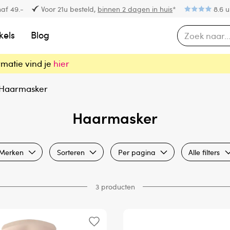
af 49.-
Voor 21u besteld,
binnen 2 dagen in huis
*
8.6 u
kels
Blog
rmatie vind je
hier
Haarmasker
Haarmasker
Merken
Sorteren
Per pagina
Alle filters
3 producten