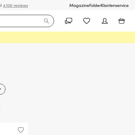
it
4.106 reviews
Magazine
Folder
Klantenservice