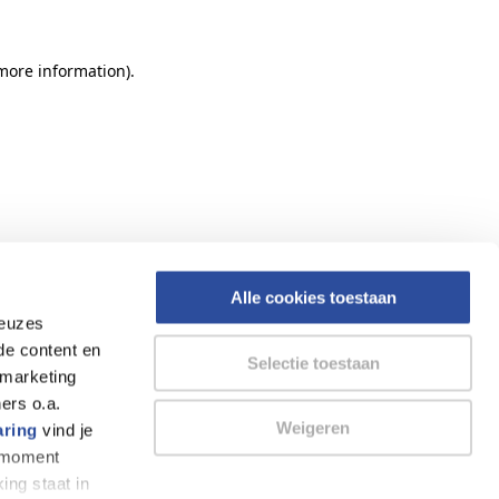
 more information)
.
Alle cookies toestaan
keuzes
de content en
Selectie toestaan
 marketing
ers o.a.
Weigeren
aring
vind je
k moment
ing staat in