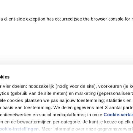
: a client-side exception has occurred (see the browser console for
okies
r vier doelen: noodzakelijk (nodig voor de site), voorkeuren (je 
lytics (gebruik van de site meten) en marketing (gepersonaliseer
iële cookies plaatsen we pas na jouw toestemming; statistiek en
op basis van toestemming. We delen gegevens met X aantal partn
tentienetwerken en social mediaplatforms; in onze
Cookie-verkl
tijen en de bewaartermijnen per categorie. Je kunt je keuze op el
ookie-instellingen
. Meer informatie over onze gegevensverwerk