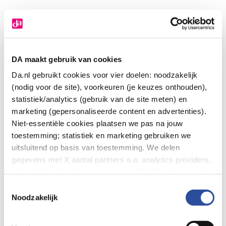
DA maakt gebruik van cookies
Da.nl gebruikt cookies voor vier doelen: noodzakelijk
(nodig voor de site), voorkeuren (je keuzes onthouden),
statistiek/analytics (gebruik van de site meten) en
marketing (gepersonaliseerde content en advertenties).
Niet-essentiële cookies plaatsen we pas na jouw
toestemming; statistiek en marketing gebruiken we
uitsluitend op basis van toestemming. We delen
gegevens met X aantal partners o.a. analytics providers,
advertentienetwerken en social mediaplatforms; in onze
Cookie-verklaring
vind je de volledige lijst van partijen
Toestemmingsselectie
en de bewaartermijnen per categorie. Je kunt je keuze op
Noodzakelijk
elk moment wijzigen of intrekken via
Cookie-
Application error: a client-side exception has occurred (see the
instellingen
. Meer informatie over onze