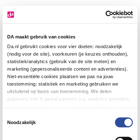
DA maakt gebruik van cookies
Da.nl gebruikt cookies voor vier doelen: noodzakelijk
(nodig voor de site), voorkeuren (je keuzes onthouden),
statistiek/analytics (gebruik van de site meten) en
marketing (gepersonaliseerde content en advertenties).
Niet-essentiële cookies plaatsen we pas na jouw
toestemming; statistiek en marketing gebruiken we
uitsluitend op basis van toestemming. We delen
gegevens met X aantal partners o.a. analytics providers,
advertentienetwerken en social mediaplatforms; in onze
Cookie-verklaring
vind je de volledige lijst van partijen
Toestemmingsselectie
en de bewaartermijnen per categorie. Je kunt je keuze op
Noodzakelijk
elk moment wijzigen of intrekken via
Cookie-
Application error: a client-side exception has occurred (see the
instellingen
. Meer informatie over onze