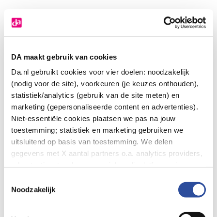
DA maakt gebruik van cookies
Da.nl gebruikt cookies voor vier doelen: noodzakelijk
(nodig voor de site), voorkeuren (je keuzes onthouden),
statistiek/analytics (gebruik van de site meten) en
marketing (gepersonaliseerde content en advertenties).
Niet-essentiële cookies plaatsen we pas na jouw
toestemming; statistiek en marketing gebruiken we
uitsluitend op basis van toestemming. We delen
gegevens met X aantal partners o.a. analytics providers,
advertentienetwerken en social mediaplatforms; in onze
Cookie-verklaring
vind je de volledige lijst van partijen
Toestemmingsselectie
en de bewaartermijnen per categorie. Je kunt je keuze op
Noodzakelijk
elk moment wijzigen of intrekken via
Cookie-
Application error: a client-side exception has occurred (see the
instellingen
. Meer informatie over onze