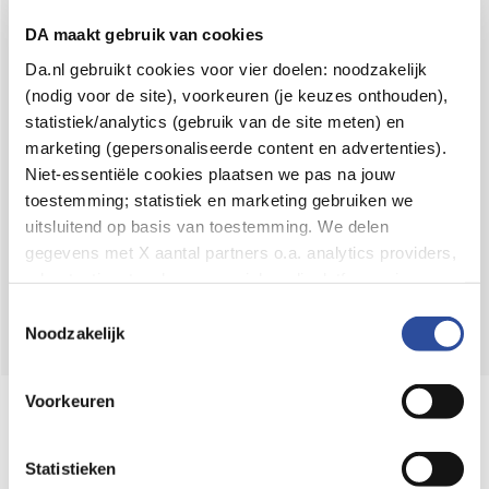
Voor 21u besteld,
binnen 2 dagen in huis
*
DA maakt gebruik van cookies
8.6 uit
4.106 reviews
Da.nl gebruikt cookies voor vier doelen: noodzakelijk
(nodig voor de site), voorkeuren (je keuzes onthouden),
Over DA
statistiek/analytics (gebruik van de site meten) en
Klantenservice
marketing (gepersonaliseerde content en advertenties).
Niet-essentiële cookies plaatsen we pas na jouw
Assortiment
toestemming; statistiek en marketing gebruiken we
uitsluitend op basis van toestemming. We delen
DA
Volg
op:
gegevens met X aantal partners o.a. analytics providers,
advertentienetwerken en social mediaplatforms; in onze
Cookie-verklaring
vind je de volledige lijst van partijen
Toestemmingsselectie
en de bewaartermijnen per categorie. Je kunt je keuze op
Noodzakelijk
elk moment wijzigen of intrekken via
Cookie-
instellingen
. Meer informatie over onze
Voorkeuren
Online aanbieder medicijnen
gegevensverwerking staat in de
Privacyverklaring
.
⁠Controleer welke medicijnen onze
webshop mag verkopen.
Statistieken