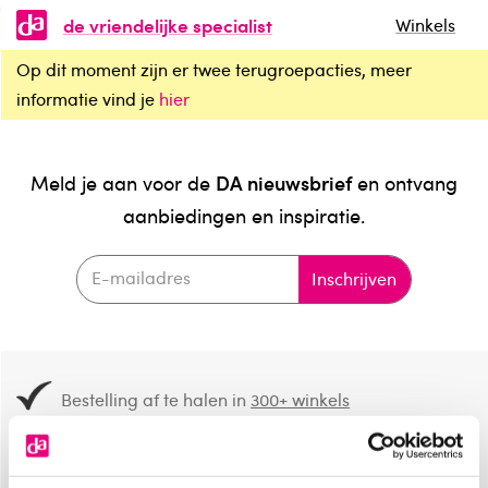
de vriendelijke specialist
Winkels
Op dit moment zijn er twee terugroepacties, meer
informatie vind je
hier
DA nieuwsbrief
Meld je aan voor de
en ontvang
aanbiedingen en inspiratie.
Inschrijven
Bestelling af te halen in
300+ winkels
Gratis verzending vanaf 49.-