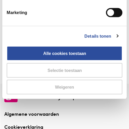
Keurmerk Zelfzorg Online
Marketing
⁠Verantwoorde zorg, ⁠ook online.
Winkelen met zekerheid
Details tonen
⁠Deze webshop is aangesloten ⁠bij
Thuiswinkelwaarborg.
Alle cookies toestaan
Altijd onze folder bij de hand
Check onze folders ⁠bij AlleFolders.
Selectie toestaan
Weigeren
de vriendelijke specialist
Algemene voorwaarden
Cookieverklaring