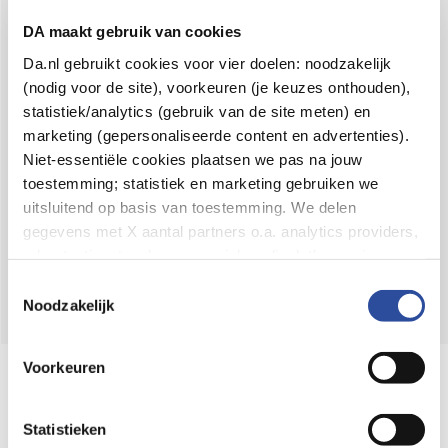
Voor 21u besteld,
binnen 2 dagen in huis
*
DA maakt gebruik van cookies
8.6 uit
4.106 reviews
Da.nl gebruikt cookies voor vier doelen: noodzakelijk
(nodig voor de site), voorkeuren (je keuzes onthouden),
Over DA
statistiek/analytics (gebruik van de site meten) en
Klantenservice
marketing (gepersonaliseerde content en advertenties).
Niet-essentiële cookies plaatsen we pas na jouw
Assortiment
toestemming; statistiek en marketing gebruiken we
uitsluitend op basis van toestemming. We delen
DA
Volg
op:
gegevens met X aantal partners o.a. analytics providers,
advertentienetwerken en social mediaplatforms; in onze
Cookie-verklaring
vind je de volledige lijst van partijen
Toestemmingsselectie
en de bewaartermijnen per categorie. Je kunt je keuze op
Noodzakelijk
elk moment wijzigen of intrekken via
Cookie-
instellingen
. Meer informatie over onze
Voorkeuren
Online aanbieder medicijnen
gegevensverwerking staat in de
Privacyverklaring
.
⁠Controleer welke medicijnen onze
webshop mag verkopen.
Statistieken