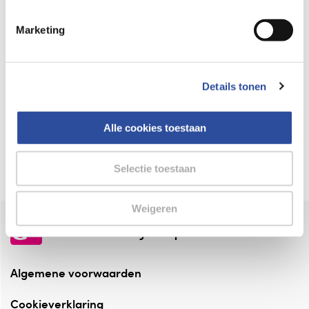
Keurmerk Zelfzorg Online
Marketing
⁠Verantwoorde zorg, ⁠ook online.
Winkelen met zekerheid
Details tonen
⁠Deze webshop is aangesloten ⁠bij
Thuiswinkelwaarborg.
Alle cookies toestaan
Altijd onze folder bij de hand
Check onze folders ⁠bij AlleFolders.
Selectie toestaan
Weigeren
de vriendelijke specialist
Algemene voorwaarden
Cookieverklaring