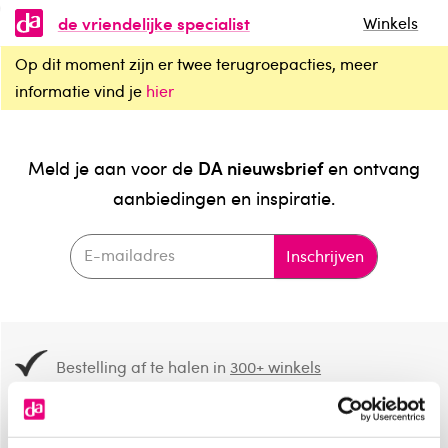
de vriendelijke specialist
Winkels
Op dit moment zijn er twee terugroepacties, meer
informatie vind je
hier
DA nieuwsbrief
Meld je aan voor de
en ontvang
aanbiedingen en inspiratie.
Inschrijven
Bestelling af te halen in
300+ winkels
Gratis verzending vanaf 49.-