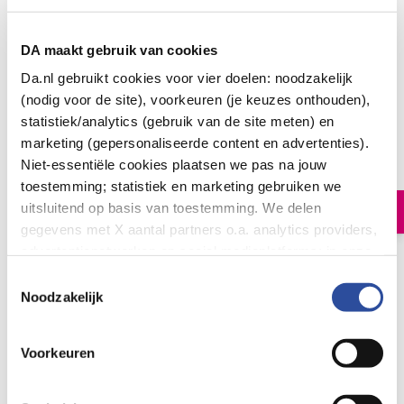
DA maakt gebruik van cookies
Da.nl gebruikt cookies voor vier doelen: noodzakelijk
(nodig voor de site), voorkeuren (je keuzes onthouden),
statistiek/analytics (gebruik van de site meten) en
Yogi Tea Yogi® Refresh & Focus Bio
marketing (gepersonaliseerde content en advertenties).
3
.
99
Niet-essentiële cookies plaatsen we pas na jouw
17.00
Zakjes
toestemming; statistiek en marketing gebruiken we
uitsluitend op basis van toestemming. We delen
In winkelmand
gegevens met X aantal partners o.a. analytics providers,
advertentienetwerken en social mediaplatforms; in onze
Cookie-verklaring
vind je de volledige lijst van partijen
Let op: niet alle producten zijn verkrijgbaar in onze winkels
Toestemmingsselectie
en de bewaartermijnen per categorie. Je kunt je keuze op
Noodzakelijk
elk moment wijzigen of intrekken via
Cookie-
Bestelling af te halen in
300+ winkels
instellingen
. Meer informatie over onze
Gratis verzending vanaf 49.-
Voorkeuren
gegevensverwerking staat in de
Privacyverklaring
.
Voor 21u besteld,
morgen in huis
*