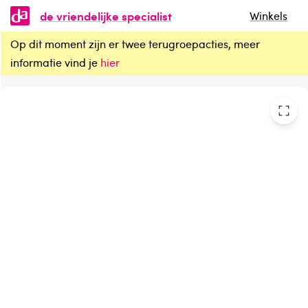
de vriendelijke specialist
Winkels
Op dit moment zijn er twee terugroepacties, meer
Yogi Tea Yogi® Refresh & Focus Bio
informatie vind je
hier