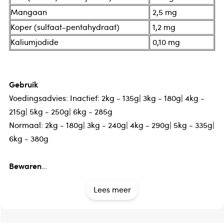
Mangaan
2,5 mg
Koper (sulfaat-pentahydraat)
1,2 mg
Kaliumjodide
0,10 mg
Gebruik
Voedingsadvies: Inactief: 2kg - 135g| 3kg - 180g| 4kg -
215g| 5kg - 250g| 6kg - 285g
Normaal: 2kg - 180g| 3kg - 240g| 4kg - 290g| 5kg - 335g|
6kg - 380g
Bewaren
Na openen maximaal 2 dagen houdbaar in de koelkast.
Lees meer
Koel en droog bewaren. Serveren op kamertemperatuur.
Fabrikant / Distributeur