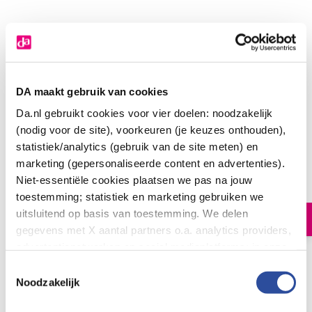
DA maakt gebruik van cookies
Da.nl gebruikt cookies voor vier doelen: noodzakelijk
(nodig voor de site), voorkeuren (je keuzes onthouden),
statistiek/analytics (gebruik van de site meten) en
Yarrah Kattenvoer chunks met kip en rund bio
marketing (gepersonaliseerde content en advertenties).
3
.
77
Niet-essentiële cookies plaatsen we pas na jouw
405.0
Gram
toestemming; statistiek en marketing gebruiken we
uitsluitend op basis van toestemming. We delen
In winkelmand
gegevens met X aantal partners o.a. analytics providers,
advertentienetwerken en social mediaplatforms; in onze
Biologisch kattenvoer chunks met kip en rund
Cookie-verklaring
vind je de volledige lijst van partijen
Toestemmingsselectie
en de bewaartermijnen per categorie. Je kunt je keuze op
Noodzakelijk
Let op: niet alle producten zijn verkrijgbaar in onze winkels
elk moment wijzigen of intrekken via
Cookie-