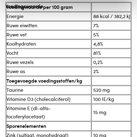
Voedingswaarde
Voedingwaarde per 100 gram
Energie
88 kcal / 382,2 kJ
Ruwe eiwitten
7%
Ruwe vet
5%
Koolhydraten
4,8%
Vocht
81%
Ruwe vezels
0,2%
Ruwe as
2%
Toegevoegde voedingsstoffen/kg
Taurine
520 mg
Vitamine D3 (cholecalciferol)
100 IE/kg
Vitamine E (dl-alfa-
15 mg
tocoferylacetaat)
Sporenelementen
Zink (sulfaat, monohydraat)
10 mg