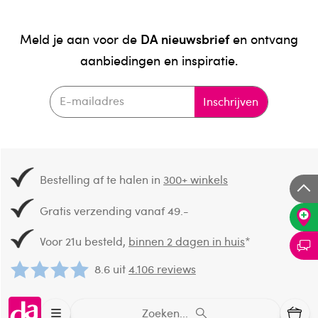
Yarrah Organic Petfood B.V., Van Leeuwenhoekstraat 26,
3846 CD Harderwijk
DA nieuwsbrief
Meld je aan voor de
en ontvang
aanbiedingen en inspiratie.
Land van herkomst
EU/Non-EU
Inschrijven
Bestelling af te halen in
300+ winkels
Gratis verzending vanaf 49.-
Voor 21u besteld,
binnen 2 dagen in huis
*
8.6 uit
4.106 reviews
Over DA
Zoeken...