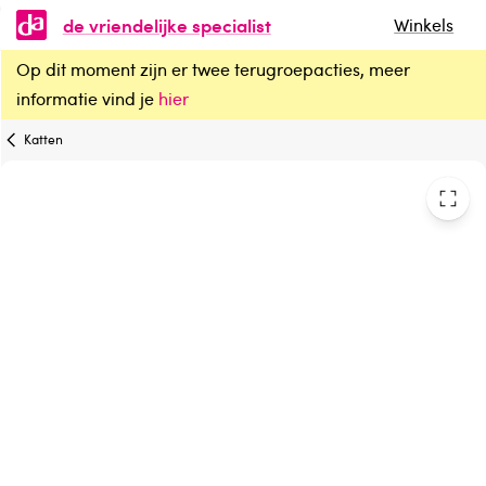
de vriendelijke specialist
Winkels
Op dit moment zijn er twee terugroepacties, meer
Yarrah Kattenvoer chunks met kip en rund bio
informatie vind je
hier
Katten