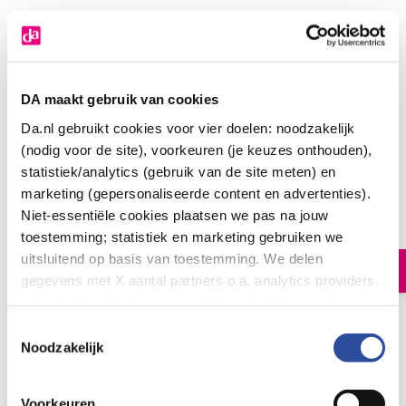
DA maakt gebruik van cookies
Da.nl gebruikt cookies voor vier doelen: noodzakelijk
(nodig voor de site), voorkeuren (je keuzes onthouden),
statistiek/analytics (gebruik van de site meten) en
Yarrah Kat alucup kip kalkoen bio
marketing (gepersonaliseerde content en advertenties).
1
.
Niet-essentiële cookies plaatsen we pas na jouw
58
100.0
Gram
toestemming; statistiek en marketing gebruiken we
uitsluitend op basis van toestemming. We delen
In winkelmand
gegevens met X aantal partners o.a. analytics providers,
advertentienetwerken en social mediaplatforms; in onze
Cookie-verklaring
vind je de volledige lijst van partijen
Biologisch kattenvoer chunks met kip en kalkoen
Toestemmingsselectie
en de bewaartermijnen per categorie. Je kunt je keuze op
Noodzakelijk
Let op: niet alle producten zijn verkrijgbaar in onze winkels
elk moment wijzigen of intrekken via
Cookie-
instellingen
. Meer informatie over onze
Bestelling af te halen in
300+ winkels
Voorkeuren