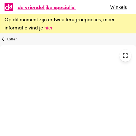
de vriendelijke specialist
Winkels
Op dit moment zijn er twee terugroepacties, meer
Yarrah Kat alucup kip kalkoen bio
informatie vind je
hier
Katten