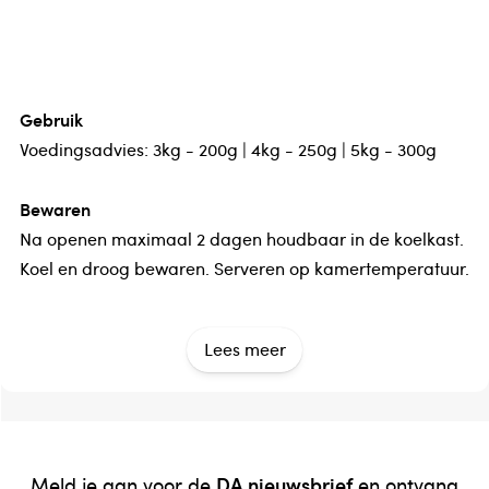
Gebruik
Voedingsadvies: 3kg - 200g | 4kg - 250g | 5kg - 300g
Bewaren
Na openen maximaal 2 dagen houdbaar in de koelkast.
Koel en droog bewaren. Serveren op kamertemperatuur.
Fabrikant / Distributeur
Lees meer
Fabrikant:, Yarrah Organic Petfood B.V., Postbus 448,
3840 AK Harderwijk
Land van herkomst
Nederland
DA nieuwsbrief
Meld je aan voor de
en ontvang