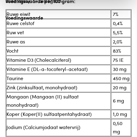
mineralen). *= biologisch
Voedingswaarde per 100 gram:
Ruwe eiwit
7%
Voedingswaarde
Ruwe celstof
0,4%
Ruw vet
5,5%
Ruwe as
2,0%
Vocht
83%
Vitamine D3 (Cholecalciferol)
75 IE
Vitamine E (DL-a-tocoferyl-acetaat)
30 mg
Taurine
450 mg
Zink (zinksulfaat, monohydraat)
20 mg
Mangaan (Mangaan (II) sulfaat
6 mg
monohydraat)
Koper (Koper(II) sulfaatpentahydraat)
1,0 mg
0,50
Jodium (Calciumjodaat watervrij)
mg