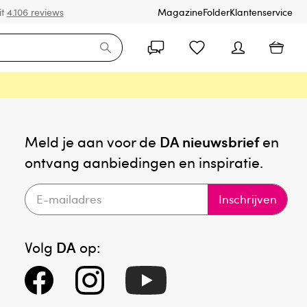
it
4.106 reviews
Magazine
Folder
Klantenservice
Meld je aan voor de
DA nieuwsbrief
en
ontvang aanbiedingen en inspiratie.
Inschrijven
Volg
DA
op: