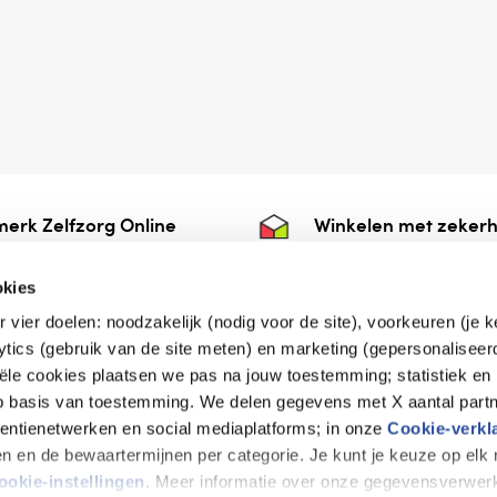
erk Zelfzorg Online
Winkelen met zekerh
ntwoorde zorg, ⁠ook
⁠Deze webshop is aan
e.
⁠bij Thuiswinkelwaarb
okies
r vier doelen: noodzakelijk (nodig voor de site), voorkeuren (je 
lytics (gebruik van de site meten) en marketing (gepersonaliseer
iële cookies plaatsen we pas na jouw toestemming; statistiek en
de vriendelijke specialist
op basis van toestemming. We delen gegevens met X aantal partn
tentienetwerken en social mediaplatforms; in onze
Cookie-verkl
tijen en de bewaartermijnen per categorie. Je kunt je keuze op el
erklaring
Disclaimer
Privacy verklaring
ookie-instellingen
. Meer informatie over onze gegevensverwerk