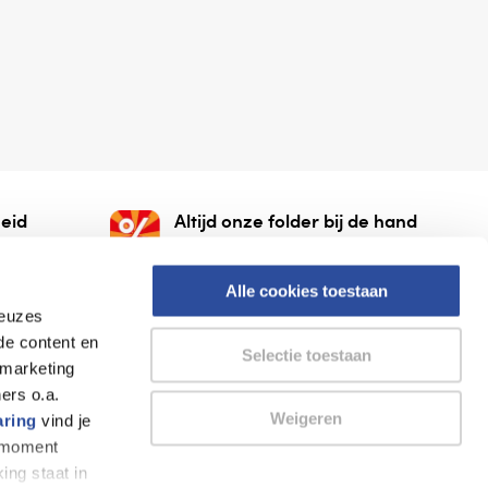
eid
Altijd onze folder bij de hand
gesloten
Check onze folders ⁠bij
org.
AlleFolders.
Alle cookies toestaan
keuzes
de content en
Selectie toestaan
 marketing
ers o.a.
Weigeren
aring
vind je
k moment
Thuiswinkel waarborg
AlleFolders
ing staat in