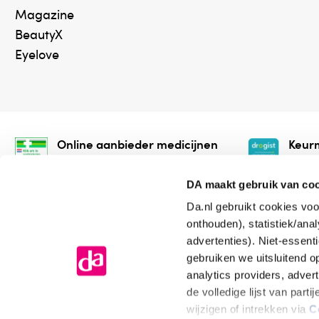
Magazine
BeautyX
Eyelove
Online aanbieder medicijnen
Keurm
⁠Controleer welke medicijnen
⁠Vera
onze webshop mag verkopen.
onlin
DA maakt gebruik van co
Da.nl gebruikt cookies voo
onthouden), statistiek/ana
advertenties). Niet-essent
gebruiken we uitsluitend 
analytics providers, adver
de volledige lijst van par
Algemene voorwaarden
Cookiev
wijzigen of intrekken via
C