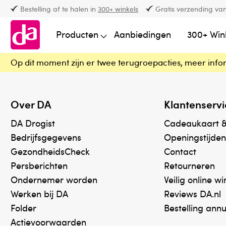
Bestelling af te halen in
300+ winkels
Gratis verzending van
Producten
Aanbiedingen
300+ Win
Op dit moment zijn er twee terugroepacties, meer info
Over DA
Klantenservi
DA Drogist
Cadeaukaart 
Bedrijfsgegevens
Openingstijden
GezondheidsCheck
Contact
Persberichten
Retourneren
Ondernemer worden
Veilig online w
Werken bij DA
Reviews DA.nl
Folder
Bestelling ann
Actievoorwaarden