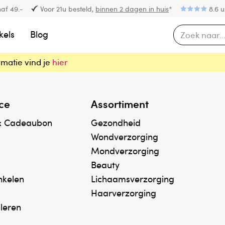
af 49.-
Voor 21u besteld,
binnen 2 dagen in huis
*
8.6 u
kels
Blog
rmatie vind je
hier
ce
Assortiment
& Cadeaubon
Gezondheid
Wondverzorging
Mondverzorging
Beauty
inkelen
Lichaamsverzorging
Haarverzorging
uleren