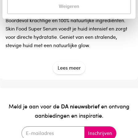
Skin Food Super Serum
Weigeren
Geef je huid een boost met Skin Food Super Serum!
Boordevol krachtige en 100% natuurlijke ingrediënten.
Skin Food Super Serum voedt je huid intensief en zorgt
voor directe hydratatie. Geniet van een stralende,
stevige huid met een natuurlijke glow.
Alles wat je huid nodig heeft
Lees meer
Skin Food Super Serum bevat alles wat je droge huid
nodig heeft. Natuurlijk hyaluronzuur, ceramiden en het
100% natuurlijke Skin Food Phyto Infusion, met extract
van Calendula, kamille, rozemarijn en driekleurig
viooltje, geven je huid een krachtige boost. De
DA nieuwsbrief
Meld je aan voor de
en ontvang
werkzaamheid van Skin Food Super Serum is klinisch
aanbiedingen en inspiratie.
getest en de huidverdraagzaamheid dermatologisch
bewezen.
Inschrijven