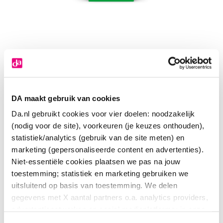
DA maakt gebruik van cookies
Da.nl gebruikt cookies voor vier doelen: noodzakelijk
(nodig voor de site), voorkeuren (je keuzes onthouden),
statistiek/analytics (gebruik van de site meten) en
marketing (gepersonaliseerde content en advertenties).
Niet-essentiële cookies plaatsen we pas na jouw
toestemming; statistiek en marketing gebruiken we
Weleda Skin food super serum
uitsluitend op basis van toestemming. We delen
gegevens met X aantal partners o.a. analytics providers,
20
.
00
30.00
advertentienetwerken en social mediaplatforms; in onze
Milliliter
Cookie-verklaring
vind je de volledige lijst van partijen