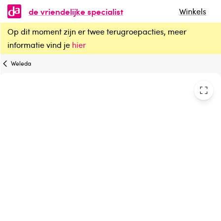
de vriendelijke specialist
Winkels
Op dit moment zijn er twee terugroepacties, meer
Weleda Skin food super serum
informatie vind je
hier
Weleda