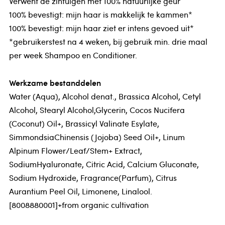
Verwent de zintuigen met 100% natuurlijke geur
100% bevestigt: mijn haar is makkelijk te kammen*
100% bevestigt: mijn haar ziet er intens gevoed uit*
*gebruikerstest na 4 weken, bij gebruik min. drie maal
per week Shampoo en Conditioner.
Werkzame bestanddelen
Water (Aqua), Alcohol denat., Brassica Alcohol, Cetyl
Alcohol, Stearyl Alcohol,Glycerin, Cocos Nucifera
(Coconut) Oil+, Brassicyl Valinate Esylate,
SimmondsiaChinensis (Jojoba) Seed Oil+, Linum
Alpinum Flower/Leaf/Stem+ Extract,
SodiumHyaluronate, Citric Acid, Calcium Gluconate,
Sodium Hydroxide, Fragrance(Parfum), Citrus
Aurantium Peel Oil, Limonene, Linalool.
[8008880001]+from organic cultivation