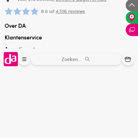
8.6 uit
4.106 reviews
Over DA
Klantenservice
Assortiment
Zoeken...
DA
Volg
op:
Online aanbieder medicijnen
⁠Controleer welke medicijnen onze
webshop mag verkopen.