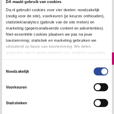
DA maakt gebruik van cookies
Da.nl gebruikt cookies voor vier doelen: noodzakelijk
(nodig voor de site), voorkeuren (je keuzes onthouden),
statistiek/analytics (gebruik van de site meten) en
marketing (gepersonaliseerde content en advertenties).
Weleda Hydra shine conditioner bio
Niet-essentiële cookies plaatsen we pas na jouw
9
.
toestemming; statistiek en marketing gebruiken we
99
150.00
uitsluitend op basis van toestemming. We delen
Milliliter
gegevens met X aantal partners o.a. analytics providers,
In winkelmand
advertentienetwerken en social mediaplatforms; in onze
Cookie-verklaring
vind je de volledige lijst van partijen
Toestemmingsselectie
en de bewaartermijnen per categorie. Je kunt je keuze op
Noodzakelijk
Let op: niet alle producten zijn verkrijgbaar in onze winkels
elk moment wijzigen of intrekken via
Cookie-
instellingen
. Meer informatie over onze
Voorkeuren
Bestelling af te halen in
300+ winkels
gegevensverwerking staat in de
Privacyverklaring
.
Gratis verzending vanaf 49.-
Voor 21u besteld,
morgen in huis
*
Statistieken