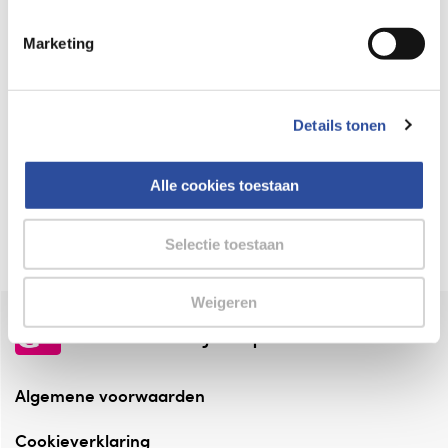
Keurmerk Zelfzorg Online
Marketing
⁠Verantwoorde zorg, ⁠ook online.
Winkelen met zekerheid
Details tonen
⁠Deze webshop is aangesloten ⁠bij
Thuiswinkelwaarborg.
Alle cookies toestaan
Altijd onze folder bij de hand
Check onze folders ⁠bij AlleFolders.
Selectie toestaan
Weigeren
de vriendelijke specialist
Algemene voorwaarden
Cookieverklaring