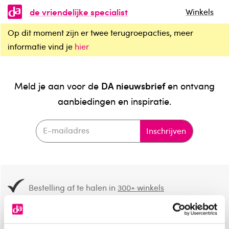
de vriendelijke specialist
Winkels
Op dit moment zijn er twee terugroepacties, meer
informatie vind je
hier
DA nieuwsbrief
Meld je aan voor de
en ontvang
aanbiedingen en inspiratie.
Inschrijven
Bestelling af te halen in
300+ winkels
Gratis verzending vanaf 49.-