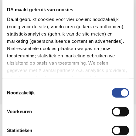
Voor 21u besteld,
binnen 2 dagen in huis
*
DA maakt gebruik van cookies
8.6 uit
4.106 reviews
Da.nl gebruikt cookies voor vier doelen: noodzakelijk
(nodig voor de site), voorkeuren (je keuzes onthouden),
Over DA
statistiek/analytics (gebruik van de site meten) en
Klantenservice
marketing (gepersonaliseerde content en advertenties).
Niet-essentiële cookies plaatsen we pas na jouw
Assortiment
toestemming; statistiek en marketing gebruiken we
uitsluitend op basis van toestemming. We delen
DA
Volg
op:
gegevens met X aantal partners o.a. analytics providers,
advertentienetwerken en social mediaplatforms; in onze
Cookie-verklaring
vind je de volledige lijst van partijen
Toestemmingsselectie
en de bewaartermijnen per categorie. Je kunt je keuze op
Noodzakelijk
elk moment wijzigen of intrekken via
Cookie-
instellingen
. Meer informatie over onze
Voorkeuren
Online aanbieder medicijnen
gegevensverwerking staat in de
Privacyverklaring
.
⁠Controleer welke medicijnen onze
webshop mag verkopen.
Statistieken