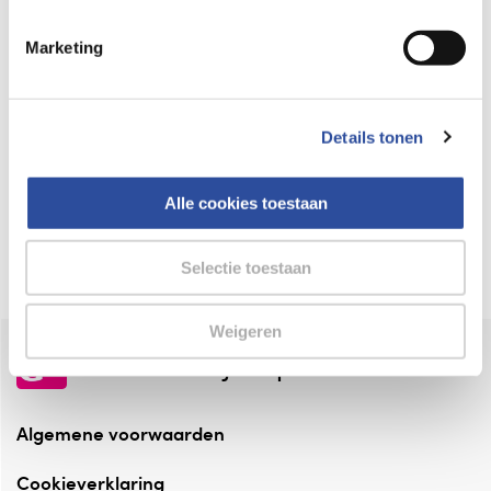
Keurmerk Zelfzorg Online
Marketing
⁠Verantwoorde zorg, ⁠ook online.
Winkelen met zekerheid
Details tonen
⁠Deze webshop is aangesloten ⁠bij
Thuiswinkelwaarborg.
Alle cookies toestaan
Altijd onze folder bij de hand
Check onze folders ⁠bij AlleFolders.
Selectie toestaan
Weigeren
de vriendelijke specialist
Algemene voorwaarden
Cookieverklaring