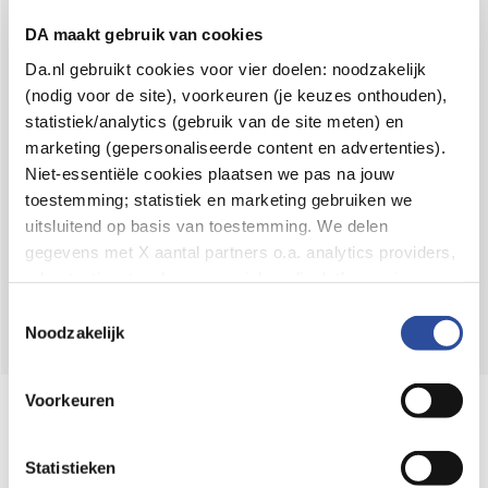
Voor 21u besteld,
binnen 2 dagen in huis
*
DA maakt gebruik van cookies
8.6 uit
4.106 reviews
Da.nl gebruikt cookies voor vier doelen: noodzakelijk
(nodig voor de site), voorkeuren (je keuzes onthouden),
Over DA
statistiek/analytics (gebruik van de site meten) en
Klantenservice
marketing (gepersonaliseerde content en advertenties).
Niet-essentiële cookies plaatsen we pas na jouw
Assortiment
toestemming; statistiek en marketing gebruiken we
uitsluitend op basis van toestemming. We delen
DA
Volg
op:
gegevens met X aantal partners o.a. analytics providers,
advertentienetwerken en social mediaplatforms; in onze
Cookie-verklaring
vind je de volledige lijst van partijen
Toestemmingsselectie
en de bewaartermijnen per categorie. Je kunt je keuze op
Noodzakelijk
elk moment wijzigen of intrekken via
Cookie-
instellingen
. Meer informatie over onze
Voorkeuren
Online aanbieder medicijnen
gegevensverwerking staat in de
Privacyverklaring
.
⁠Controleer welke medicijnen onze
webshop mag verkopen.
Statistieken