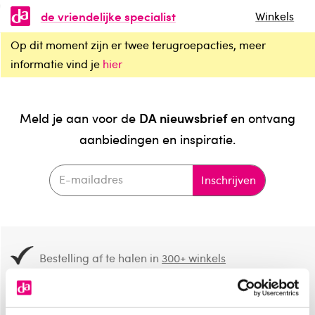
de vriendelijke specialist
Winkels
Op dit moment zijn er twee terugroepacties, meer
informatie vind je
hier
DA nieuwsbrief
Meld je aan voor de
en ontvang
aanbiedingen en inspiratie.
Inschrijven
Bestelling af te halen in
300+ winkels
Gratis verzending vanaf 49.-