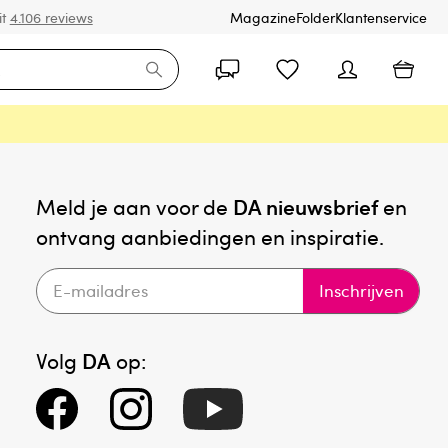
it
4.106 reviews
Magazine
Folder
Klantenservice
Meld je aan voor de
DA nieuwsbrief
en
ontvang aanbiedingen en inspiratie.
Inschrijven
Volg
DA
op: