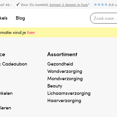
af 49.-
Voor 21u besteld,
binnen 2 dagen in huis
*
8.6 u
kels
Blog
rmatie vind je
hier
ce
Assortiment
& Cadeaubon
Gezondheid
Wondverzorging
Mondverzorging
Beauty
inkelen
Lichaamsverzorging
Haarverzorging
uleren