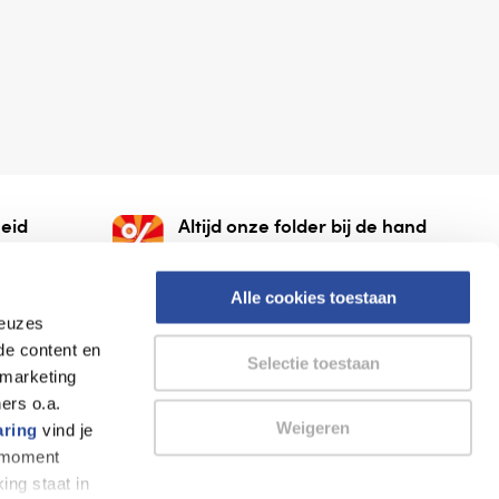
eid
Altijd onze folder bij de hand
gesloten
Check onze folders ⁠bij
org.
AlleFolders.
Alle cookies toestaan
keuzes
de content en
Selectie toestaan
 marketing
ers o.a.
Weigeren
aring
vind je
k moment
Thuiswinkel waarborg
AlleFolders
ing staat in