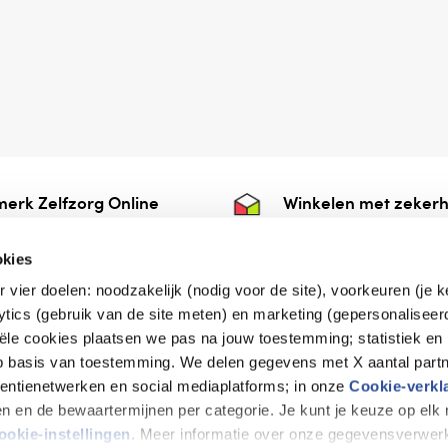
erk Zelfzorg Online
Winkelen met zekerh
ntwoorde zorg, ⁠ook
⁠Deze webshop is aan
e.
⁠bij Thuiswinkelwaarb
okies
r vier doelen: noodzakelijk (nodig voor de site), voorkeuren (je 
lytics (gebruik van de site meten) en marketing (gepersonaliseer
iële cookies plaatsen we pas na jouw toestemming; statistiek en
de vriendelijke specialist
op basis van toestemming. We delen gegevens met X aantal partn
tentienetwerken en social mediaplatforms; in onze
Cookie-verkl
tijen en de bewaartermijnen per categorie. Je kunt je keuze op el
erklaring
Disclaimer
Privacy verklaring
ookie-instellingen
. Meer informatie over onze gegevensverwerk