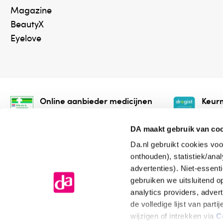
Magazine
BeautyX
Eyelove
Online aanbieder medicijnen
Keurm
⁠Controleer welke medicijnen
⁠Vera
onze webshop mag verkopen.
onlin
DA maakt gebruik van co
Da.nl gebruikt cookies voo
onthouden), statistiek/ana
advertenties). Niet-essent
gebruiken we uitsluitend 
analytics providers, adver
de volledige lijst van par
Algemene voorwaarden
Cookiev
wijzigen of intrekken via
C