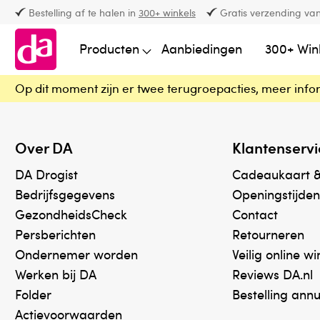
Bestelling af te halen in
300+ winkels
Gratis verzending van
Producten
Aanbiedingen
300+ Win
Op dit moment zijn er twee terugroepacties, meer info
Over DA
Klantenservi
DA Drogist
Cadeaukaart 
Bedrijfsgegevens
Openingstijden
GezondheidsCheck
Contact
Persberichten
Retourneren
Ondernemer worden
Veilig online w
Werken bij DA
Reviews DA.nl
Folder
Bestelling ann
Actievoorwaarden