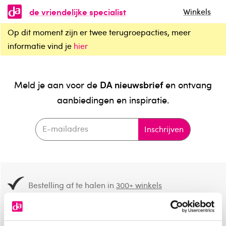
de vriendelijke specialist
Winkels
Op dit moment zijn er twee terugroepacties, meer
informatie vind je
hier
DA nieuwsbrief
Meld je aan voor de
en ontvang
aanbiedingen en inspiratie.
Inschrijven
Bestelling af te halen in
300+ winkels
Gratis verzending vanaf 49.-