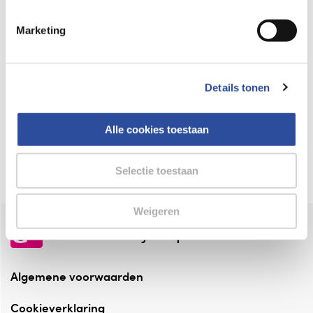
Keurmerk Zelfzorg Online
Marketing
⁠Verantwoorde zorg, ⁠ook online.
Winkelen met zekerheid
Details tonen
⁠Deze webshop is aangesloten ⁠bij
Thuiswinkelwaarborg.
Alle cookies toestaan
Altijd onze folder bij de hand
Check onze folders ⁠bij AlleFolders.
Selectie toestaan
Weigeren
de vriendelijke specialist
Algemene voorwaarden
Cookieverklaring