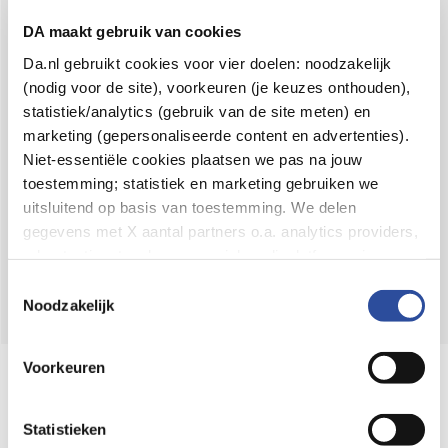
Voor 21u besteld,
binnen 2 dagen in huis
*
DA maakt gebruik van cookies
8.6 uit
4.106 reviews
Da.nl gebruikt cookies voor vier doelen: noodzakelijk
(nodig voor de site), voorkeuren (je keuzes onthouden),
Over DA
statistiek/analytics (gebruik van de site meten) en
Klantenservice
marketing (gepersonaliseerde content en advertenties).
Niet-essentiële cookies plaatsen we pas na jouw
Assortiment
toestemming; statistiek en marketing gebruiken we
uitsluitend op basis van toestemming. We delen
DA
Volg
op:
gegevens met X aantal partners o.a. analytics providers,
advertentienetwerken en social mediaplatforms; in onze
Cookie-verklaring
vind je de volledige lijst van partijen
Toestemmingsselectie
en de bewaartermijnen per categorie. Je kunt je keuze op
Noodzakelijk
elk moment wijzigen of intrekken via
Cookie-
instellingen
. Meer informatie over onze
Voorkeuren
Online aanbieder medicijnen
gegevensverwerking staat in de
Privacyverklaring
.
⁠Controleer welke medicijnen onze
webshop mag verkopen.
Statistieken