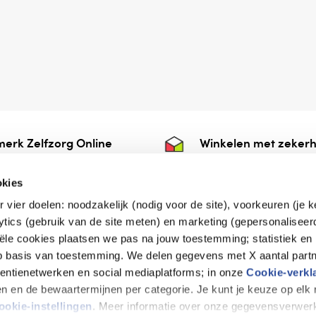
erk Zelfzorg Online
Winkelen met zekerh
ntwoorde zorg, ⁠ook
⁠Deze webshop is aan
e.
⁠bij Thuiswinkelwaarb
okies
r vier doelen: noodzakelijk (nodig voor de site), voorkeuren (je 
lytics (gebruik van de site meten) en marketing (gepersonaliseer
iële cookies plaatsen we pas na jouw toestemming; statistiek en
de vriendelijke specialist
op basis van toestemming. We delen gegevens met X aantal partn
tentienetwerken en social mediaplatforms; in onze
Cookie-verkl
tijen en de bewaartermijnen per categorie. Je kunt je keuze op el
erklaring
Disclaimer
Privacy verklaring
ookie-instellingen
. Meer informatie over onze gegevensverwerk