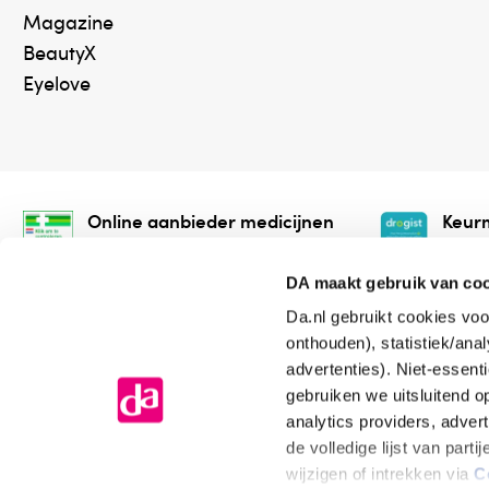
Magazine
BeautyX
Eyelove
Online aanbieder medicijnen
Keurm
⁠Controleer welke medicijnen
⁠Vera
onze webshop mag verkopen.
onlin
DA maakt gebruik van co
Da.nl gebruikt cookies voo
onthouden), statistiek/ana
advertenties). Niet-essent
gebruiken we uitsluitend 
analytics providers, adver
de volledige lijst van par
Algemene voorwaarden
Cookiev
wijzigen of intrekken via
C