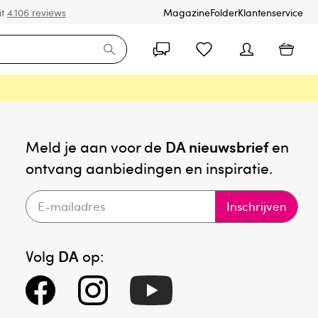
it
4.106 reviews
Magazine
Folder
Klantenservice
Meld je aan voor de
DA nieuwsbrief
en
ontvang aanbiedingen en inspiratie.
Inschrijven
Volg
DA
op: