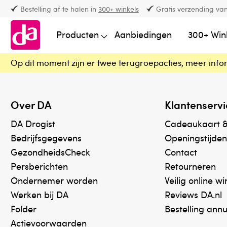
Bestelling af te halen in
300+ winkels
Gratis verzending van
Producten
Aanbiedingen
300+ Win
Op dit moment zijn er twee terugroepacties, meer info
Over DA
Klantenservi
DA Drogist
Cadeaukaart 
Bedrijfsgegevens
Openingstijden
GezondheidsCheck
Contact
Persberichten
Retourneren
Ondernemer worden
Veilig online w
Werken bij DA
Reviews DA.nl
Folder
Bestelling ann
Actievoorwaarden