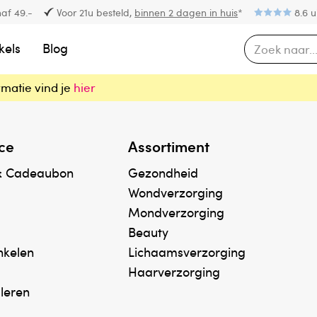
af 49.-
Voor 21u besteld,
binnen 2 dagen in huis
*
8.6 u
kels
Blog
rmatie vind je
hier
ce
Assortiment
& Cadeaubon
Gezondheid
Wondverzorging
Mondverzorging
Beauty
inkelen
Lichaamsverzorging
Haarverzorging
uleren