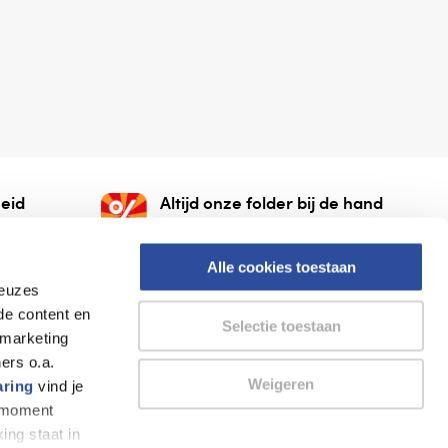
eid
Altijd onze folder bij de hand
gesloten
Check onze folders ⁠bij
org.
AlleFolders.
Alle cookies toestaan
keuzes
de content en
Selectie toestaan
 marketing
ers o.a.
Weigeren
aring
vind je
k moment
Thuiswinkel waarborg
AlleFolders
ing staat in