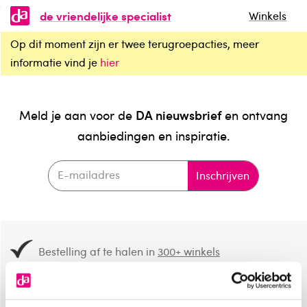
de vriendelijke specialist
Winkels
Op dit moment zijn er twee terugroepacties, meer
informatie vind je
hier
DA nieuwsbrief
Meld je aan voor de
en ontvang
aanbiedingen en inspiratie.
Inschrijven
Bestelling af te halen in
300+ winkels
Gratis verzending vanaf 49.-