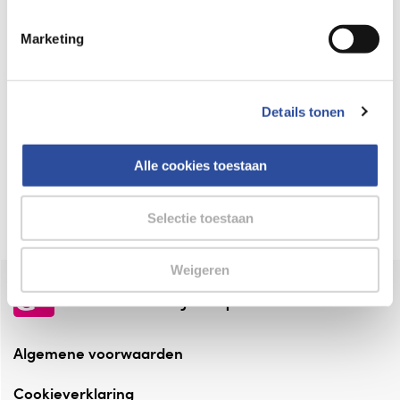
Keurmerk Zelfzorg Online
Marketing
⁠Verantwoorde zorg, ⁠ook online.
Winkelen met zekerheid
Details tonen
⁠Deze webshop is aangesloten ⁠bij
Thuiswinkelwaarborg.
Alle cookies toestaan
Altijd onze folder bij de hand
Check onze folders ⁠bij AlleFolders.
Selectie toestaan
Weigeren
de vriendelijke specialist
Algemene voorwaarden
Cookieverklaring