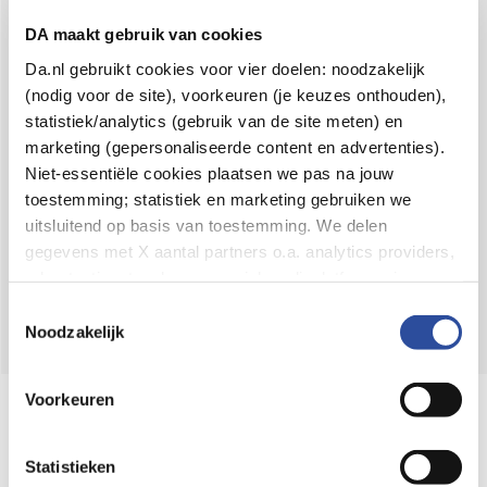
Voor 21u besteld,
binnen 2 dagen in huis
*
DA maakt gebruik van cookies
8.6 uit
4.106 reviews
Da.nl gebruikt cookies voor vier doelen: noodzakelijk
(nodig voor de site), voorkeuren (je keuzes onthouden),
Over DA
statistiek/analytics (gebruik van de site meten) en
Klantenservice
marketing (gepersonaliseerde content en advertenties).
Niet-essentiële cookies plaatsen we pas na jouw
Assortiment
toestemming; statistiek en marketing gebruiken we
uitsluitend op basis van toestemming. We delen
DA
Volg
op:
gegevens met X aantal partners o.a. analytics providers,
advertentienetwerken en social mediaplatforms; in onze
Cookie-verklaring
vind je de volledige lijst van partijen
Toestemmingsselectie
en de bewaartermijnen per categorie. Je kunt je keuze op
Noodzakelijk
elk moment wijzigen of intrekken via
Cookie-
instellingen
. Meer informatie over onze
Voorkeuren
Online aanbieder medicijnen
gegevensverwerking staat in de
Privacyverklaring
.
⁠Controleer welke medicijnen onze
webshop mag verkopen.
Statistieken