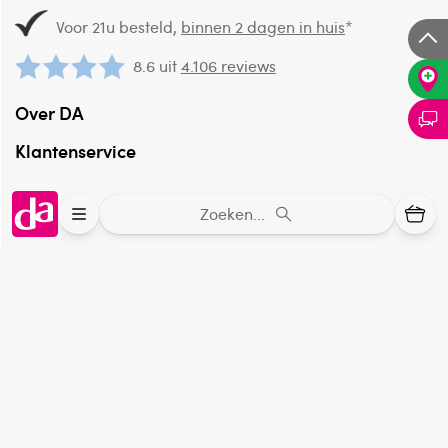
Voor 21u besteld,
binnen 2 dagen in huis
*
8.6 uit
4.106 reviews
Over DA
Klantenservice
Assortiment
Zoeken...
DA
Volg
op:
Online aanbieder medicijnen
⁠Controleer welke medicijnen onze