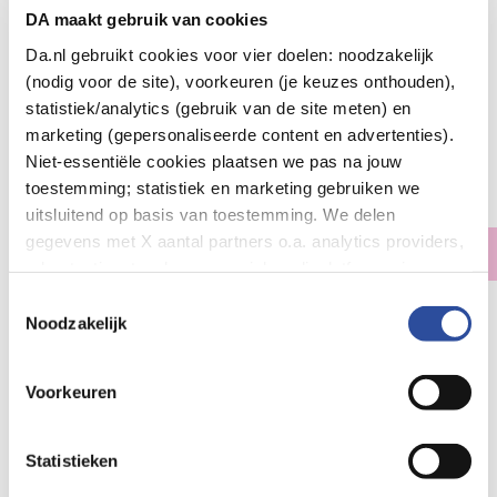
DA maakt gebruik van cookies
Da.nl gebruikt cookies voor vier doelen: noodzakelijk
(nodig voor de site), voorkeuren (je keuzes onthouden),
statistiek/analytics (gebruik van de site meten) en
marketing (gepersonaliseerde content en advertenties).
Vitiv Olijfolie Spaans extra virgin bio
Niet-essentiële cookies plaatsen we pas na jouw
20
.
95
toestemming; statistiek en marketing gebruiken we
1.00
Liter
uitsluitend op basis van toestemming. We delen
gegevens met X aantal partners o.a. analytics providers,
Geen voorraad
advertentienetwerken en social mediaplatforms; in onze
Cookie-verklaring
vind je de volledige lijst van partijen
Toestemmingsselectie
Vitiv Olijfolie extra virgin
en de bewaartermijnen per categorie. Je kunt je keuze op
Noodzakelijk
elk moment wijzigen of intrekken via
Cookie-
Let op: niet alle producten zijn verkrijgbaar in onze winkels
instellingen
. Meer informatie over onze
Voorkeuren
gegevensverwerking staat in de
Privacyverklaring
.
Bestelling af te halen in
300+ winkels
Gratis verzending vanaf 49.-
Statistieken
Voor 21u besteld,
morgen in huis
*