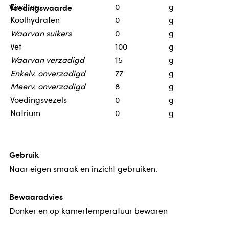
Eiwitten
0
g
Voedingswaarde
Koolhydraten
0
g
Waarvan suikers
0
g
Vet
100
g
Waarvan verzadigd
15
g
Enkelv. onverzadigd
77
g
Meerv. onverzadigd
8
g
Voedingsvezels
0
g
Natrium
0
g
Gebruik
Naar eigen smaak en inzicht gebruiken.
Bewaaradvies
Donker en op kamertemperatuur bewaren