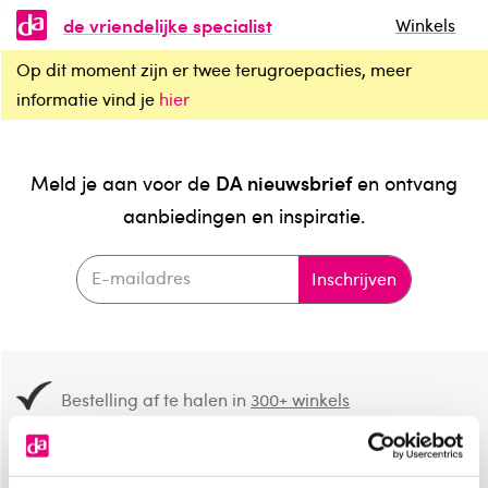
de vriendelijke specialist
Winkels
Op dit moment zijn er twee terugroepacties, meer
informatie vind je
hier
DA nieuwsbrief
Meld je aan voor de
en ontvang
aanbiedingen en inspiratie.
Inschrijven
Bestelling af te halen in
300+ winkels
Gratis verzending vanaf 49.-