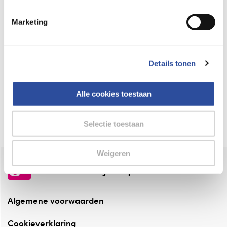
Keurmerk Zelfzorg Online
Marketing
⁠Verantwoorde zorg, ⁠ook online.
Winkelen met zekerheid
Details tonen
⁠Deze webshop is aangesloten ⁠bij
Thuiswinkelwaarborg.
Alle cookies toestaan
Altijd onze folder bij de hand
Check onze folders ⁠bij AlleFolders.
Selectie toestaan
Weigeren
de vriendelijke specialist
Algemene voorwaarden
Cookieverklaring