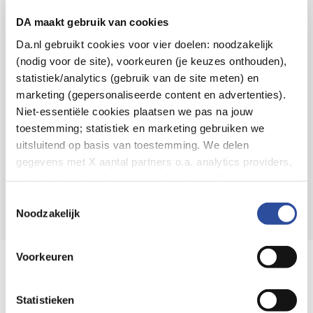
Voor 21u besteld,
binnen 2 dagen in huis
*
DA maakt gebruik van cookies
8.6 uit
4.106 reviews
Da.nl gebruikt cookies voor vier doelen: noodzakelijk
(nodig voor de site), voorkeuren (je keuzes onthouden),
Over DA
statistiek/analytics (gebruik van de site meten) en
Klantenservice
marketing (gepersonaliseerde content en advertenties).
Niet-essentiële cookies plaatsen we pas na jouw
Assortiment
toestemming; statistiek en marketing gebruiken we
uitsluitend op basis van toestemming. We delen
DA
Volg
op:
gegevens met X aantal partners o.a. analytics providers,
advertentienetwerken en social mediaplatforms; in onze
Cookie-verklaring
vind je de volledige lijst van partijen
Toestemmingsselectie
en de bewaartermijnen per categorie. Je kunt je keuze op
Noodzakelijk
elk moment wijzigen of intrekken via
Cookie-
instellingen
. Meer informatie over onze
Voorkeuren
Online aanbieder medicijnen
gegevensverwerking staat in de
Privacyverklaring
.
⁠Controleer welke medicijnen onze
webshop mag verkopen.
Statistieken