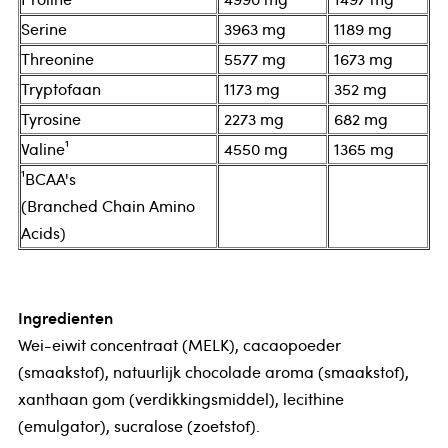
Serine
3963 mg
1189 mg
Threonine
5577 mg
1673 mg
Tryptofaan
1173 mg
352 mg
Tyrosine
2273 mg
682 mg
Valine¹
4550 mg
1365 mg
¹BCAA's
(Branched Chain Amino
Acids)
Ingredienten
Wei-eiwit concentraat (MELK), cacaopoeder
(smaakstof), natuurlijk chocolade aroma (smaakstof),
xanthaan gom (verdikkingsmiddel), lecithine
(emulgator), sucralose (zoetstof).