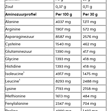
Zout
0,37 g
0,11 g
Aminozuurprofiel
Per 100 g
Per 30 g
Alanine
4037 mg
1211 mg
Arginine
1907 mg
572 mg
Asparaginezuur
8587 mg
2576 mg
Cysteïne
1540 mg
462 mg
Glutaminezuur
1390 mg
417 mg
Glycine
1393 mg
418 mg
Histidine
1393 mg
418 mg
Isoleucine¹
4917 mg
1475 mg
Leucine¹
8293 mg
2488 mg
Lysine
7193 mg
2158 mg
Methionine
1613 mg
484 mg
Fenylalanine
2347 mg
704 mg
Proline
4990 mg
1497 mg