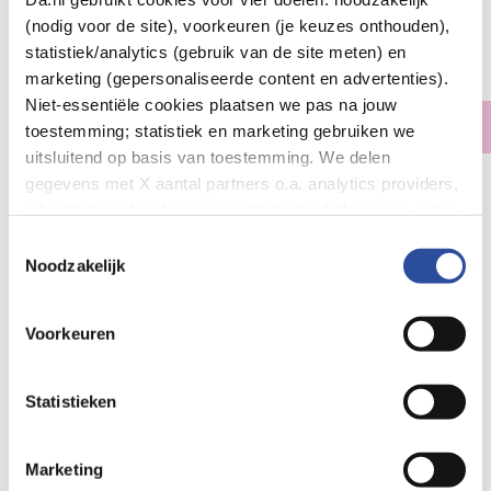
Chocolade
(nodig voor de site), voorkeuren (je keuzes onthouden),
statistiek/analytics (gebruik van de site meten) en
39
.
90
marketing (gepersonaliseerde content en advertenties).
900.00
Gram
Niet-essentiële cookies plaatsen we pas na jouw
Geen voorraad
toestemming; statistiek en marketing gebruiken we
uitsluitend op basis van toestemming. We delen
gegevens met X aantal partners o.a. analytics providers,
Let op: niet alle producten zijn verkrijgbaar in onze winkels
advertentienetwerken en social mediaplatforms; in onze
Cookie-verklaring
vind je de volledige lijst van partijen
Toestemmingsselectie
Bestelling af te halen in
300+ winkels
en de bewaartermijnen per categorie. Je kunt je keuze op
Noodzakelijk
Gratis verzending vanaf 49.-
elk moment wijzigen of intrekken via
Cookie-
Voor 21u besteld,
morgen in huis
*
instellingen
. Meer informatie over onze
Voorkeuren
gegevensverwerking staat in de
Privacyverklaring
.
Vitakruid
Bekijk alles van:
Statistieken
Gegevens
Marketing