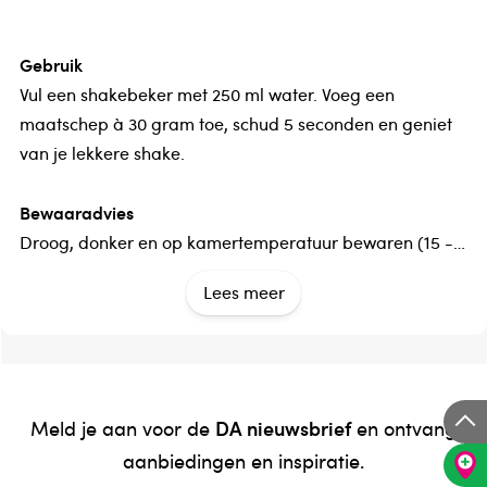
Gebruik
Vul een shakebeker met 250 ml water. Voeg een
maatschep à 30 gram toe, schud 5 seconden en geniet
van je lekkere shake.
Bewaaradvies
Droog, donker en op kamertemperatuur bewaren (15 -
25 °C). Buiten bereik en zicht van jonge kinderen
Lees meer
houden.
Verantwoordelijk voor het in de handel brengen
Vitakruid BV
DA nieuwsbrief
Meld je aan voor de
en ontvang
Dit product is een voedingssupplement.
aanbiedingen en inspiratie.