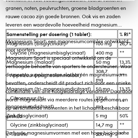
granen, noten, peulvruchten, groene bladgroenten en
rauwe cacao zijn goede bronnen. Ook vis en zaden
leveren een waardevolle hoeveelheid magnesium.
Samenstelling per dosering (1 tablet):
% RI*
Magnesium Sport: een magnesiumcomplex ontwikkeld
Magnesium (bisglycinaat)
100 mg
26,7%
voor sporters
Glycine (magnesiumbisglycinaat)
400 mg
**
Magnesium Sport is speciaal ontwikkeld om de
Magnesium (malaat)
50 mg
13,3%
verhoogde behoefte van sporters te ondersteunen. Waar
308,7
de meeste supplementen slechts één magnesiumvorm
Appelzuur (magnesiummalaat)
**
mg
bevatten, onderscheidt dit product zich door een unieke
Magnesium (tri-magnesiumdicitraat)
50 mg
13,3%
combinatie van drie hoogwaardige varianten. Daardoor
Citroenzuur (tri-
272,6
wordt magnesium via meerdere routes opgenomen en
**
magnesiumdicitraat)
mg
op verschillende momenten in het lichaam beschikbaar
Zink (bisglycinaat)
5 mg
50%
gesteld.
Glycine (zinkbisglycinaat)
14,7 mg
**
De beste magnesiumvormen met een hoge biologische
L-Taurine
200 mg
**