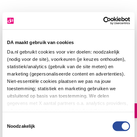
DA maakt gebruik van cookies
Da.nl gebruikt cookies voor vier doelen: noodzakelijk
(nodig voor de site), voorkeuren (je keuzes onthouden),
statistiek/analytics (gebruik van de site meten) en
Vitakruid Magnesium sport bisglycinaat
marketing (gepersonaliseerde content en advertenties).
malaat tri-dicitraat
Niet-essentiële cookies plaatsen we pas na jouw
24
.
toestemming; statistiek en marketing gebruiken we
90
90.00
uitsluitend op basis van toestemming. We delen
Tabletten
gegevens met X aantal partners o.a. analytics providers,
In winkelmand
advertentienetwerken en social mediaplatforms; in onze
Cookie-verklaring
vind je de volledige lijst van partijen
Toestemmingsselectie
en de bewaartermijnen per categorie. Je kunt je keuze op
Noodzakelijk
Let op: niet alle producten zijn verkrijgbaar in onze winkels
elk moment wijzigen of intrekken via
Cookie-