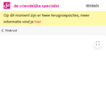
de vriendelijke specialist
Winkels
Op dit moment zijn er twee terugroepacties, meer
Vitakruid Magnesium sport bisglycinaat malaat tri-dicitraat
informatie vind je
hier
Vitakruid