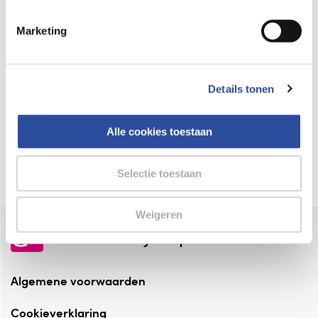
Keurmerk Zelfzorg Online
Marketing
⁠Verantwoorde zorg, ⁠ook online.
Winkelen met zekerheid
Details tonen
⁠Deze webshop is aangesloten ⁠bij
Thuiswinkelwaarborg.
Alle cookies toestaan
Altijd onze folder bij de hand
Check onze folders ⁠bij AlleFolders.
Selectie toestaan
Weigeren
de vriendelijke specialist
Algemene voorwaarden
Cookieverklaring