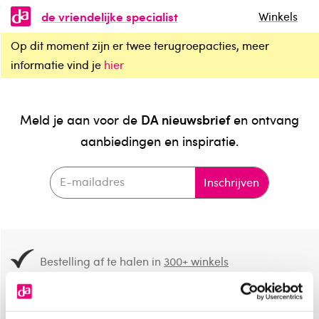
de vriendelijke specialist
Winkels
Op dit moment zijn er twee terugroepacties, meer
informatie vind je
hier
DA nieuwsbrief
Meld je aan voor de
en ontvang
aanbiedingen en inspiratie.
Inschrijven
Bestelling af te halen in
300+ winkels
Gratis verzending vanaf 49.-