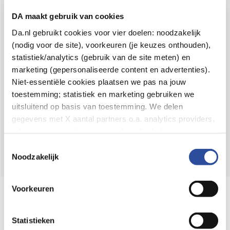
Voor 21u besteld,
binnen 2 dagen in huis
*
DA maakt gebruik van cookies
8.6 uit
4.106 reviews
Da.nl gebruikt cookies voor vier doelen: noodzakelijk
(nodig voor de site), voorkeuren (je keuzes onthouden),
Over DA
statistiek/analytics (gebruik van de site meten) en
Klantenservice
marketing (gepersonaliseerde content en advertenties).
Niet-essentiële cookies plaatsen we pas na jouw
Assortiment
toestemming; statistiek en marketing gebruiken we
uitsluitend op basis van toestemming. We delen
DA
Volg
op:
gegevens met X aantal partners o.a. analytics providers,
advertentienetwerken en social mediaplatforms; in onze
Cookie-verklaring
vind je de volledige lijst van partijen
Toestemmingsselectie
en de bewaartermijnen per categorie. Je kunt je keuze op
Noodzakelijk
elk moment wijzigen of intrekken via
Cookie-
instellingen
. Meer informatie over onze
Voorkeuren
Online aanbieder medicijnen
gegevensverwerking staat in de
Privacyverklaring
.
⁠Controleer welke medicijnen onze
webshop mag verkopen.
Statistieken