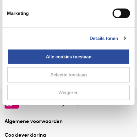
Keurmerk Zelfzorg Online
Marketing
⁠Verantwoorde zorg, ⁠ook online.
Winkelen met zekerheid
Details tonen
⁠Deze webshop is aangesloten ⁠bij
Thuiswinkelwaarborg.
Alle cookies toestaan
Altijd onze folder bij de hand
Check onze folders ⁠bij AlleFolders.
Selectie toestaan
Weigeren
de vriendelijke specialist
Algemene voorwaarden
Cookieverklaring