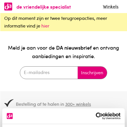
de vriendelijke specialist
Winkels
Op dit moment zijn er twee terugroepacties, meer
informatie vind je
hier
DA nieuwsbrief
Meld je aan voor de
en ontvang
aanbiedingen en inspiratie.
Inschrijven
Bestelling af te halen in
300+ winkels
Gratis verzending vanaf 49.-