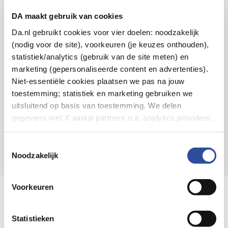
Voor 21u besteld,
binnen 2 dagen in huis
*
DA maakt gebruik van cookies
8.6 uit
4.106 reviews
Da.nl gebruikt cookies voor vier doelen: noodzakelijk
(nodig voor de site), voorkeuren (je keuzes onthouden),
Over DA
statistiek/analytics (gebruik van de site meten) en
Klantenservice
marketing (gepersonaliseerde content en advertenties).
Niet-essentiële cookies plaatsen we pas na jouw
Assortiment
toestemming; statistiek en marketing gebruiken we
uitsluitend op basis van toestemming. We delen
DA
Volg
op:
gegevens met X aantal partners o.a. analytics providers,
advertentienetwerken en social mediaplatforms; in onze
Cookie-verklaring
vind je de volledige lijst van partijen
Toestemmingsselectie
en de bewaartermijnen per categorie. Je kunt je keuze op
Noodzakelijk
elk moment wijzigen of intrekken via
Cookie-
instellingen
. Meer informatie over onze
Voorkeuren
Online aanbieder medicijnen
gegevensverwerking staat in de
Privacyverklaring
.
⁠Controleer welke medicijnen onze
webshop mag verkopen.
Statistieken