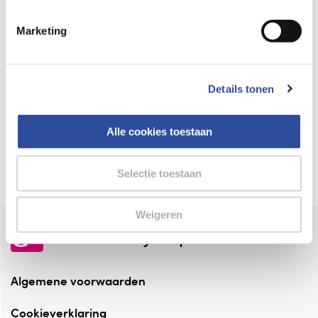
Keurmerk Zelfzorg Online
Marketing
⁠Verantwoorde zorg, ⁠ook online.
Winkelen met zekerheid
Details tonen
⁠Deze webshop is aangesloten ⁠bij
Thuiswinkelwaarborg.
Alle cookies toestaan
Altijd onze folder bij de hand
Check onze folders ⁠bij AlleFolders.
Selectie toestaan
Weigeren
de vriendelijke specialist
Algemene voorwaarden
Cookieverklaring