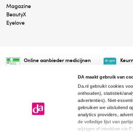
Magazine
BeautyX
Eyelove
Online aanbieder medicijnen
Keurm
⁠Controleer welke medicijnen
⁠Vera
onze webshop mag verkopen.
onlin
DA maakt gebruik van co
Da.nl gebruikt cookies voo
onthouden), statistiek/ana
advertenties). Niet-essent
gebruiken we uitsluitend 
analytics providers, adver
de volledige lijst van par
Algemene voorwaarden
Cookiev
wijzigen of intrekken via
C