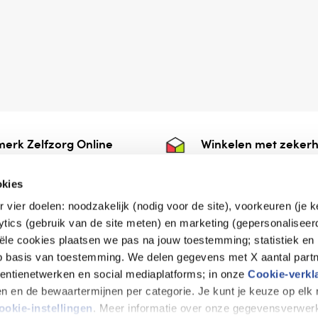
erk Zelfzorg Online
Winkelen met zekerh
ntwoorde zorg, ⁠ook
⁠Deze webshop is aan
e.
⁠bij Thuiswinkelwaarb
okies
r vier doelen: noodzakelijk (nodig voor de site), voorkeuren (je 
lytics (gebruik van de site meten) en marketing (gepersonaliseer
iële cookies plaatsen we pas na jouw toestemming; statistiek en
de vriendelijke specialist
op basis van toestemming. We delen gegevens met X aantal partn
tentienetwerken en social mediaplatforms; in onze
Cookie-verkl
tijen en de bewaartermijnen per categorie. Je kunt je keuze op el
erklaring
Disclaimer
Privacy verklaring
ookie-instellingen
. Meer informatie over onze gegevensverwerk