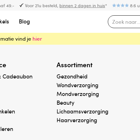
af 49.-
Voor 21u besteld,
binnen 2 dagen in huis
*
8.6 u
kels
Blog
rmatie vind je
hier
ce
Assortiment
& Cadeaubon
Gezondheid
Wondverzorging
Mondverzorging
Beauty
inkelen
Lichaamsverzorging
Haarverzorging
uleren