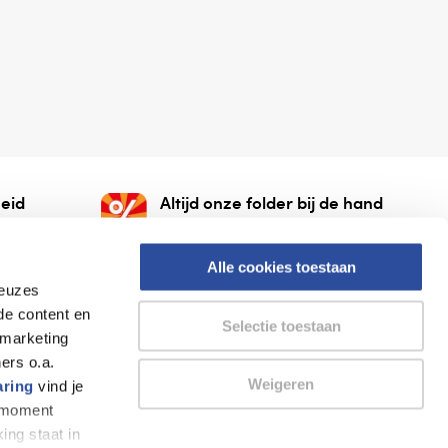
eid
Altijd onze folder bij de hand
gesloten
Check onze folders ⁠bij
org.
AlleFolders.
Alle cookies toestaan
keuzes
de content en
Selectie toestaan
 marketing
ers o.a.
Weigeren
aring
vind je
k moment
Thuiswinkel waarborg
AlleFolders
ing staat in