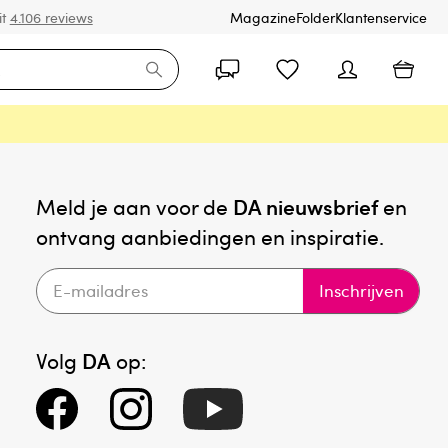
it
4.106 reviews
Magazine
Folder
Klantenservice
Meld je aan voor de
DA nieuwsbrief
en
ontvang aanbiedingen en inspiratie.
Inschrijven
Volg
DA
op: