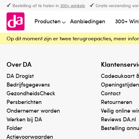
Bestelling af te halen in
300+ winkels
Gratis verzending van
Producten
Aanbiedingen
300+ Win
Op dit moment zijn er twee terugroepacties, meer info
Over DA
Klantenservi
DA Drogist
Cadeaukaart 
Bedrijfsgegevens
Openingstijden
GezondheidsCheck
Contact
Persberichten
Retourneren
Ondernemer worden
Veilig online w
Werken bij DA
Reviews DA.nl
Folder
Bestelling ann
Actievoorwaarden