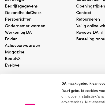
Ascophyllum nodosum extract, Glucosyl hesperidin,
Bedrijfsgegevens
Openingstijden
(Blue 1).
GezondheidsCheck
Contact
Persberichten
Retourneren
Waarschuwingen
Ondernemer worden
Veilig online w
Alleen voor uitwendig gebruik.
Werken bij DA
Reviews DA.nl
Vermijd contact met de ogen. Geurvrij. Dermatolo
Folder
Bestelling ann
roodheid.
Actievoorwaarden
Magazine
Bewaaradvies
BeautyX
Afgesloten bewaren, buiten bereik van kinderen.
Eyelove
Verantwoordelijk voor het in de handel brengen
LDU Belux BV
DA maakt gebruik van co
Da.nl gebruikt cookies voo
Online aanbieder medicijnen
Keurm
onthouden), statistiek/ana
⁠Controleer welke medicijnen
⁠Vera
advertenties). Niet-essent