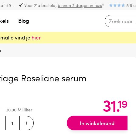
af 49.-
Voor 21u besteld,
binnen 2 dagen in huis
*
8.6 u
kels
Blog
rmatie vind je
hier
m
riage Roseliane serum
31
.
19
30.00
Milliliter
In winkelmand