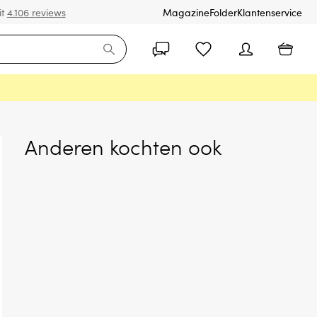
it
4.106 reviews
Magazine
Folder
Klantenservice
Anderen kochten ook