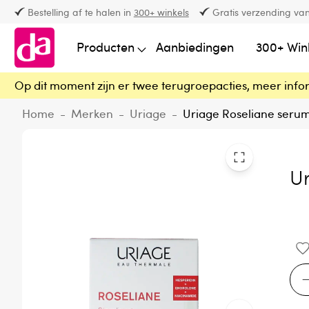
Bestelling af te halen in
300+ winkels
Gratis verzending van
Producten
Aanbiedingen
300+ Win
Op dit moment zijn er twee terugroepacties, meer info
Home
-
Merken
-
Uriage
-
Uriage Roseliane seru
U