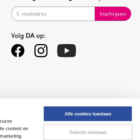
Inschrijven
Volg
DA
op:
Alle cookies toestaan
keuzes
eid
Altijd onze folder bij de hand
de content en
Selectie toestaan
gesloten
Check onze folders ⁠bij
 marketing