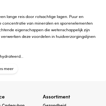
een lange reis door rotsachtige lagen. Puur en
ieke concentratie van mineralen en sporenelementen
htende eigenschappen die wetenschappelijk zijn
 verwerken deze voordelen in huidverzorgingslijnen
gehydrateerd
es meer
lycerin, Squalane, Propanediol, 1,2-Hexanediol,
yacetophenone, Sodium stearoyl glutamate, Xanthan
ce
Assortiment
7891 (Titanium dioxide), Mica, Glycyrrhetinic acid,
hytosphingosine, Panax ginseng root extract,
& Cadeaubon
Gezondheid