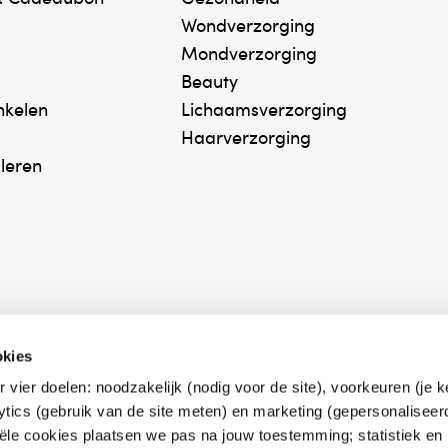
 Tocopherol, Silica, CI 19140 (Yellow 5), CI 42090
Wondverzorging
Mondverzorging
Beauty
inkelen
Lichaamsverzorging
Haarverzorging
gisch getest op de gevoelige huid die neigt naar
uleren
okies
r vier doelen: noodzakelijk (nodig voor de site), voorkeuren (je 
erk Zelfzorg Online
Winkelen met zekerh
lytics (gebruik van de site meten) en marketing (gepersonaliseer
ntwoorde zorg, ⁠ook
⁠Deze webshop is aan
iële cookies plaatsen we pas na jouw toestemming; statistiek en