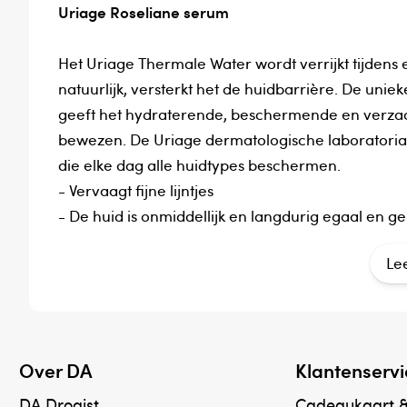
Uriage Roseliane serum
Het Uriage Thermale Water wordt verrijkt tijdens 
natuurlijk, versterkt het de huidbarrière. De un
geeft het hydraterende, beschermende en verzac
bewezen. De Uriage dermatologische laboratoria
die elke dag alle huidtypes beschermen.
- Vervaagt fijne lijntjes
- De huid is onmiddellijk en langdurig egaal en 
- 97% ingredienten van natuurlijke oorsprong
Le
Werkzame bestanddelen
Aqua (Water, Eau), Dicaprylyl ether, Diglycerin, G
Niacinamide, Microcrystalline cellulose, Hydrox
Over DA
Klantenservi
gum, Chondrus crispus powder, Cellulose gum, CI 7
Tocopheryl acetate, Maltodextrin, Asiaticoside, P
DA Drogist
Cadeaukaart 