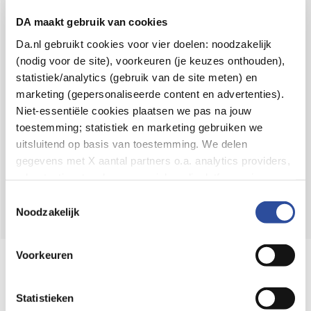
Voor 21u besteld,
binnen 2 dagen in huis
*
DA maakt gebruik van cookies
8.6 uit
4.106 reviews
Da.nl gebruikt cookies voor vier doelen: noodzakelijk
(nodig voor de site), voorkeuren (je keuzes onthouden),
Over DA
statistiek/analytics (gebruik van de site meten) en
Klantenservice
marketing (gepersonaliseerde content en advertenties).
Niet-essentiële cookies plaatsen we pas na jouw
Assortiment
toestemming; statistiek en marketing gebruiken we
uitsluitend op basis van toestemming. We delen
DA
Volg
op:
gegevens met X aantal partners o.a. analytics providers,
advertentienetwerken en social mediaplatforms; in onze
Cookie-verklaring
vind je de volledige lijst van partijen
Toestemmingsselectie
en de bewaartermijnen per categorie. Je kunt je keuze op
Noodzakelijk
elk moment wijzigen of intrekken via
Cookie-
instellingen
. Meer informatie over onze
Voorkeuren
Online aanbieder medicijnen
gegevensverwerking staat in de
Privacyverklaring
.
⁠Controleer welke medicijnen onze
webshop mag verkopen.
Statistieken