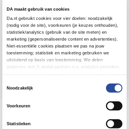
Voor 21u besteld,
binnen 2 dagen in huis
*
DA maakt gebruik van cookies
8.6 uit
4.106 reviews
Da.nl gebruikt cookies voor vier doelen: noodzakelijk
(nodig voor de site), voorkeuren (je keuzes onthouden),
Over DA
statistiek/analytics (gebruik van de site meten) en
Klantenservice
marketing (gepersonaliseerde content en advertenties).
Niet-essentiële cookies plaatsen we pas na jouw
Assortiment
toestemming; statistiek en marketing gebruiken we
uitsluitend op basis van toestemming. We delen
DA
Volg
op:
gegevens met X aantal partners o.a. analytics providers,
advertentienetwerken en social mediaplatforms; in onze
Cookie-verklaring
vind je de volledige lijst van partijen
Toestemmingsselectie
en de bewaartermijnen per categorie. Je kunt je keuze op
Noodzakelijk
elk moment wijzigen of intrekken via
Cookie-
instellingen
. Meer informatie over onze
Voorkeuren
Online aanbieder medicijnen
gegevensverwerking staat in de
Privacyverklaring
.
⁠Controleer welke medicijnen onze
webshop mag verkopen.
Statistieken