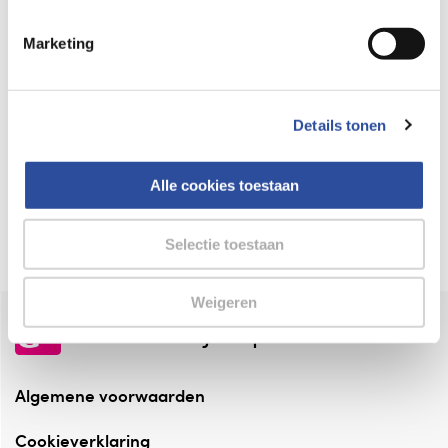
Keurmerk Zelfzorg Online
Marketing
⁠Verantwoorde zorg, ⁠ook online.
Winkelen met zekerheid
Details tonen
⁠Deze webshop is aangesloten ⁠bij
Thuiswinkelwaarborg.
Alle cookies toestaan
Altijd onze folder bij de hand
Check onze folders ⁠bij AlleFolders.
Selectie toestaan
Weigeren
de vriendelijke specialist
Algemene voorwaarden
Cookieverklaring