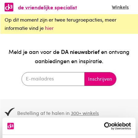
de vriendelijke specialist
Winkels
Op dit moment zijn er twee terugroepacties, meer
informatie vind je
hier
DA nieuwsbrief
Meld je aan voor de
en ontvang
aanbiedingen en inspiratie.
Inschrijven
Bestelling af te halen in
300+ winkels
Gratis verzending vanaf 49.-