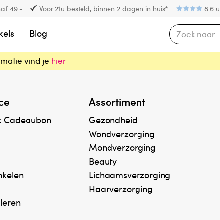
af 49.-
Voor 21u besteld,
binnen 2 dagen in huis
*
8.6 u
kels
Blog
rmatie vind je
hier
ce
Assortiment
& Cadeaubon
Gezondheid
Wondverzorging
Mondverzorging
Beauty
inkelen
Lichaamsverzorging
Haarverzorging
uleren