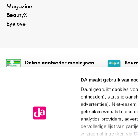
Magazine
BeautyX
Eyelove
Online aanbieder medicijnen
Keurm
⁠Controleer welke medicijnen
⁠Vera
onze webshop mag verkopen.
onlin
DA maakt gebruik van co
Da.nl gebruikt cookies voo
onthouden), statistiek/ana
advertenties). Niet-essent
gebruiken we uitsluitend 
analytics providers, adver
de volledige lijst van par
Algemene voorwaarden
Cookiev
wijzigen of intrekken via
C