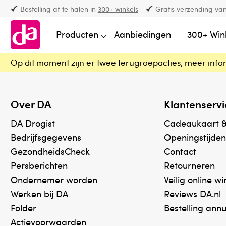
Bestelling af te halen in
300+ winkels
Gratis verzending van
Producten
Aanbiedingen
300+ Win
Op dit moment zijn er twee terugroepacties, meer info
Over DA
Klantenservi
DA Drogist
Cadeaukaart 
Bedrijfsgegevens
Openingstijden
GezondheidsCheck
Contact
Persberichten
Retourneren
Ondernemer worden
Veilig online w
Werken bij DA
Reviews DA.nl
Folder
Bestelling ann
Actievoorwaarden