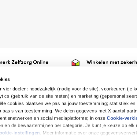
erk Zelfzorg Online
Winkelen met zekerh
ntwoorde zorg, ⁠ook
⁠Deze webshop is aan
e.
⁠bij Thuiswinkelwaarb
okies
r vier doelen: noodzakelijk (nodig voor de site), voorkeuren (je 
lytics (gebruik van de site meten) en marketing (gepersonaliseer
iële cookies plaatsen we pas na jouw toestemming; statistiek en
de vriendelijke specialist
op basis van toestemming. We delen gegevens met X aantal partn
tentienetwerken en social mediaplatforms; in onze
Cookie-verkl
tijen en de bewaartermijnen per categorie. Je kunt je keuze op el
erklaring
Disclaimer
Privacy verklaring
ookie-instellingen
. Meer informatie over onze gegevensverwerk