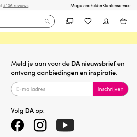
it
4.106 reviews
Magazine
Folder
Klantenservice
Meld je aan voor de
DA nieuwsbrief
en
ontvang aanbiedingen en inspiratie.
Inschrijven
Volg
DA
op: