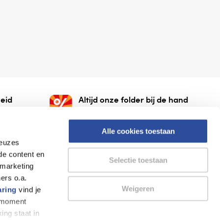
eid
Altijd onze folder bij de hand
gesloten
Check onze folders ⁠bij
org.
AlleFolders.
Alle cookies toestaan
keuzes
de content en
Selectie toestaan
 marketing
ers o.a.
Weigeren
aring
vind je
k moment
Thuiswinkel waarborg
AlleFolders
ing staat in