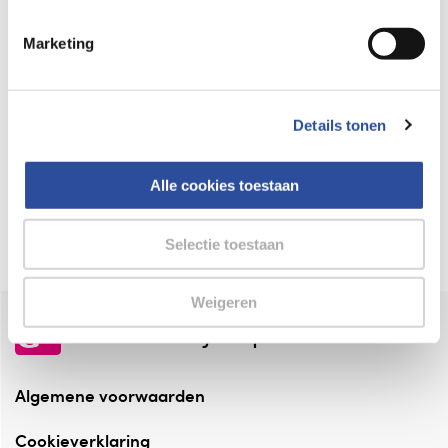
Keurmerk Zelfzorg Online
Marketing
⁠Verantwoorde zorg, ⁠ook online.
Winkelen met zekerheid
Details tonen
⁠Deze webshop is aangesloten ⁠bij
Thuiswinkelwaarborg.
Alle cookies toestaan
Altijd onze folder bij de hand
Check onze folders ⁠bij AlleFolders.
Selectie toestaan
Weigeren
de vriendelijke specialist
Algemene voorwaarden
Cookieverklaring