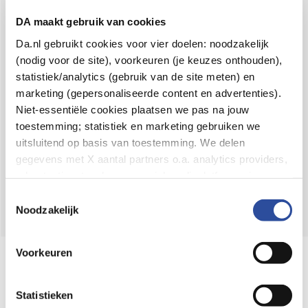
Voor 21u besteld,
binnen 2 dagen in huis
*
DA maakt gebruik van cookies
8.6 uit
4.106 reviews
Da.nl gebruikt cookies voor vier doelen: noodzakelijk
(nodig voor de site), voorkeuren (je keuzes onthouden),
Over DA
statistiek/analytics (gebruik van de site meten) en
Klantenservice
marketing (gepersonaliseerde content en advertenties).
Niet-essentiële cookies plaatsen we pas na jouw
Assortiment
toestemming; statistiek en marketing gebruiken we
uitsluitend op basis van toestemming. We delen
DA
Volg
op:
gegevens met X aantal partners o.a. analytics providers,
advertentienetwerken en social mediaplatforms; in onze
Cookie-verklaring
vind je de volledige lijst van partijen
Toestemmingsselectie
en de bewaartermijnen per categorie. Je kunt je keuze op
Noodzakelijk
elk moment wijzigen of intrekken via
Cookie-
instellingen
. Meer informatie over onze
Voorkeuren
Online aanbieder medicijnen
gegevensverwerking staat in de
Privacyverklaring
.
⁠Controleer welke medicijnen onze
webshop mag verkopen.
Statistieken