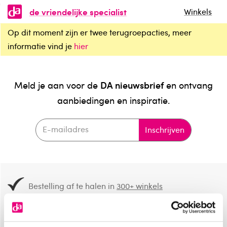
de vriendelijke specialist
Winkels
Op dit moment zijn er twee terugroepacties, meer
informatie vind je
hier
DA nieuwsbrief
Meld je aan voor de
en ontvang
aanbiedingen en inspiratie.
Inschrijven
Bestelling af te halen in
300+ winkels
Gratis verzending vanaf 49.-