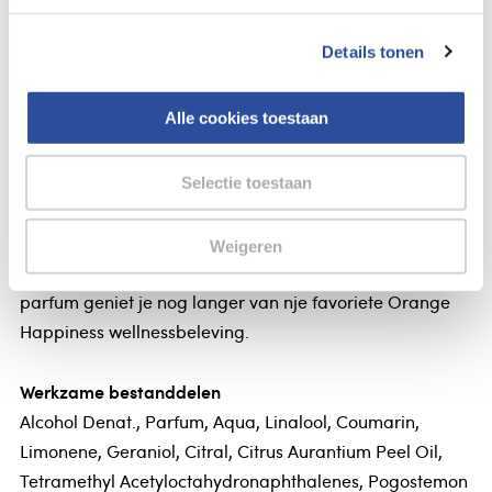
Gegevens
Details tonen
Therme Orange happiness eau de parfum
Alle cookies toestaan
Therme Orange happiness eau de parfum
Stralende geur van sinaasappel en aromatisch hout
Selectie toestaan
gecombineerd met bloemige mimosa en kruidige
patchouli. Therme Orange Happines Eau de Parfum is
Weigeren
het perfecte cadeau voor jezelf en een ander. Met dit
parfum geniet je nog langer van nje favoriete Orange
Happiness wellnessbeleving.
Werkzame bestanddelen
Alcohol Denat., Parfum, Aqua, Linalool, Coumarin,
Limonene, Geraniol, Citral, Citrus Aurantium Peel Oil,
Tetramethyl Acetyloctahydronaphthalenes, Pogostemon