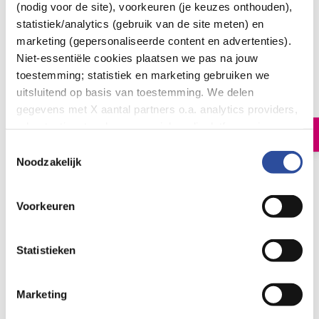
(nodig voor de site), voorkeuren (je keuzes onthouden),
statistiek/analytics (gebruik van de site meten) en
marketing (gepersonaliseerde content en advertenties).
Therme Orange happiness eau de parfum
Niet-essentiële cookies plaatsen we pas na jouw
toestemming; statistiek en marketing gebruiken we
18
.
49
30.00
uitsluitend op basis van toestemming. We delen
Milliliter
gegevens met X aantal partners o.a. analytics providers,
advertentienetwerken en social mediaplatforms; in onze
In winkelmand
Cookie-verklaring
vind je de volledige lijst van partijen
Toestemmingsselectie
en de bewaartermijnen per categorie. Je kunt je keuze op
Noodzakelijk
elk moment wijzigen of intrekken via
Cookie-
Let op: niet alle producten zijn verkrijgbaar in onze winkels
instellingen
. Meer informatie over onze
Voorkeuren
gegevensverwerking staat in de
Privacyverklaring
.
Bestelling af te halen in
300+ winkels
Gratis verzending vanaf 49.-
Statistieken
Voor 21u besteld,
morgen in huis
*
Marketing
Therme
Bekijk alles van: