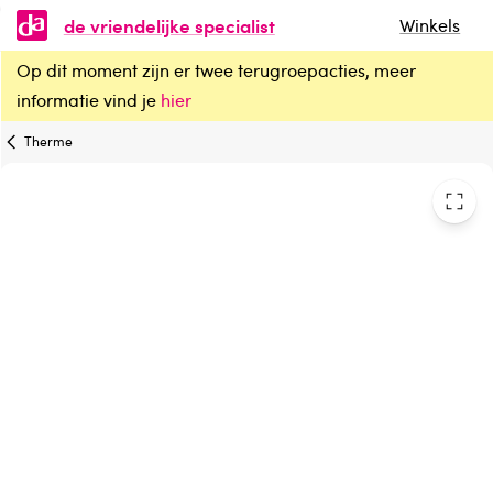
de vriendelijke specialist
Winkels
Op dit moment zijn er twee terugroepacties, meer
Therme Orange happiness eau de parfum
informatie vind je
hier
Therme