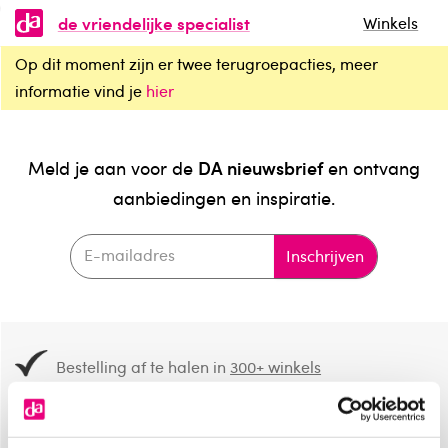
de vriendelijke specialist
Winkels
Op dit moment zijn er twee terugroepacties, meer
informatie vind je
hier
DA nieuwsbrief
Meld je aan voor de
en ontvang
aanbiedingen en inspiratie.
Inschrijven
Bestelling af te halen in
300+ winkels
Gratis verzending vanaf 49.-