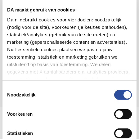
Voor 21u besteld,
binnen 2 dagen in huis
*
DA maakt gebruik van cookies
8.6 uit
4.106 reviews
Da.nl gebruikt cookies voor vier doelen: noodzakelijk
(nodig voor de site), voorkeuren (je keuzes onthouden),
Over DA
statistiek/analytics (gebruik van de site meten) en
Klantenservice
marketing (gepersonaliseerde content en advertenties).
Niet-essentiële cookies plaatsen we pas na jouw
Assortiment
toestemming; statistiek en marketing gebruiken we
uitsluitend op basis van toestemming. We delen
DA
Volg
op:
gegevens met X aantal partners o.a. analytics providers,
advertentienetwerken en social mediaplatforms; in onze
Cookie-verklaring
vind je de volledige lijst van partijen
Toestemmingsselectie
en de bewaartermijnen per categorie. Je kunt je keuze op
Noodzakelijk
elk moment wijzigen of intrekken via
Cookie-
instellingen
. Meer informatie over onze
Voorkeuren
Online aanbieder medicijnen
gegevensverwerking staat in de
Privacyverklaring
.
⁠Controleer welke medicijnen onze
webshop mag verkopen.
Statistieken