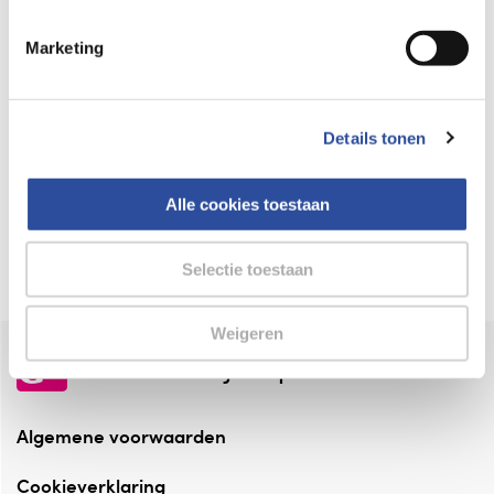
Keurmerk Zelfzorg Online
Marketing
⁠Verantwoorde zorg, ⁠ook online.
Winkelen met zekerheid
Details tonen
⁠Deze webshop is aangesloten ⁠bij
Thuiswinkelwaarborg.
Alle cookies toestaan
Altijd onze folder bij de hand
Check onze folders ⁠bij AlleFolders.
Selectie toestaan
Weigeren
de vriendelijke specialist
Algemene voorwaarden
Cookieverklaring