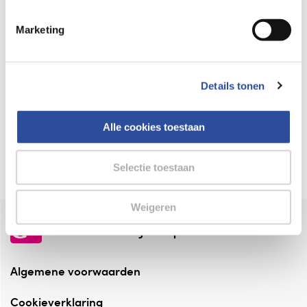
Keurmerk Zelfzorg Online
Marketing
⁠Verantwoorde zorg, ⁠ook online.
Winkelen met zekerheid
Details tonen
⁠Deze webshop is aangesloten ⁠bij
Thuiswinkelwaarborg.
Alle cookies toestaan
Altijd onze folder bij de hand
Check onze folders ⁠bij AlleFolders.
Selectie toestaan
Weigeren
de vriendelijke specialist
Algemene voorwaarden
Cookieverklaring