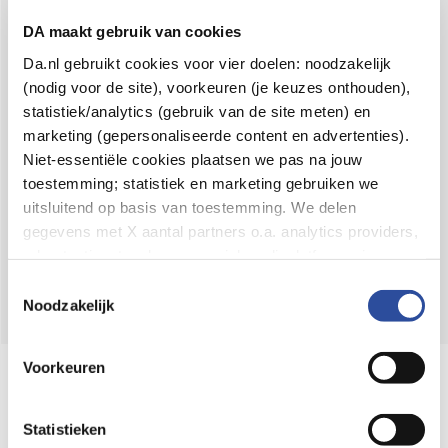
Voor 21u besteld,
binnen 2 dagen in huis
*
DA maakt gebruik van cookies
8.6 uit
4.106 reviews
Da.nl gebruikt cookies voor vier doelen: noodzakelijk
(nodig voor de site), voorkeuren (je keuzes onthouden),
Over DA
statistiek/analytics (gebruik van de site meten) en
Klantenservice
marketing (gepersonaliseerde content en advertenties).
Niet-essentiële cookies plaatsen we pas na jouw
Assortiment
toestemming; statistiek en marketing gebruiken we
uitsluitend op basis van toestemming. We delen
DA
Volg
op:
gegevens met X aantal partners o.a. analytics providers,
advertentienetwerken en social mediaplatforms; in onze
Cookie-verklaring
vind je de volledige lijst van partijen
Toestemmingsselectie
en de bewaartermijnen per categorie. Je kunt je keuze op
Noodzakelijk
elk moment wijzigen of intrekken via
Cookie-
instellingen
. Meer informatie over onze
Voorkeuren
Online aanbieder medicijnen
gegevensverwerking staat in de
Privacyverklaring
.
⁠Controleer welke medicijnen onze
webshop mag verkopen.
Statistieken