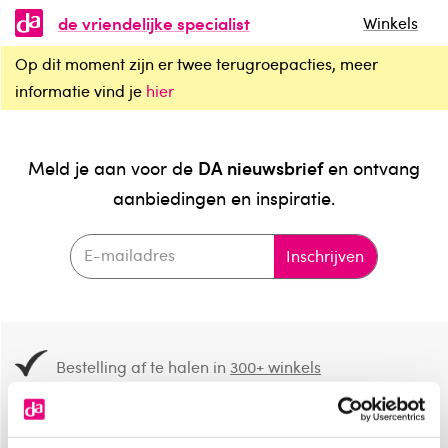
de vriendelijke specialist
Winkels
Op dit moment zijn er twee terugroepacties, meer
informatie vind je
hier
DA nieuwsbrief
Meld je aan voor de
en ontvang
aanbiedingen en inspiratie.
Inschrijven
Bestelling af te halen in
300+ winkels
Gratis verzending vanaf 49.-