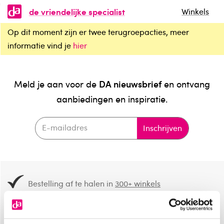
de vriendelijke specialist
Winkels
Op dit moment zijn er twee terugroepacties, meer
informatie vind je
hier
DA nieuwsbrief
Meld je aan voor de
en ontvang
aanbiedingen en inspiratie.
Inschrijven
Bestelling af te halen in
300+ winkels
Gratis verzending vanaf 49.-