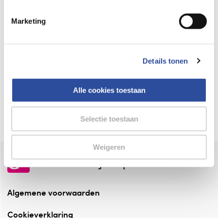
Keurmerk Zelfzorg Online
Marketing
⁠Verantwoorde zorg, ⁠ook online.
Winkelen met zekerheid
Details tonen
⁠Deze webshop is aangesloten ⁠bij
Thuiswinkelwaarborg.
Alle cookies toestaan
Altijd onze folder bij de hand
Check onze folders ⁠bij AlleFolders.
Selectie toestaan
Weigeren
de vriendelijke specialist
Algemene voorwaarden
Cookieverklaring