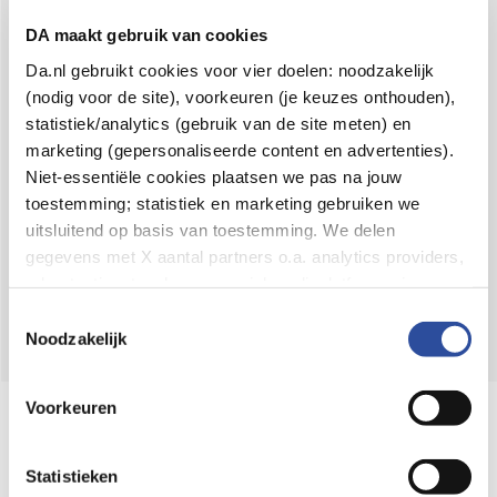
Voor 21u besteld,
binnen 2 dagen in huis
*
DA maakt gebruik van cookies
8.6 uit
4.106 reviews
Da.nl gebruikt cookies voor vier doelen: noodzakelijk
(nodig voor de site), voorkeuren (je keuzes onthouden),
Over DA
statistiek/analytics (gebruik van de site meten) en
Klantenservice
marketing (gepersonaliseerde content en advertenties).
Niet-essentiële cookies plaatsen we pas na jouw
Assortiment
toestemming; statistiek en marketing gebruiken we
uitsluitend op basis van toestemming. We delen
DA
Volg
op:
gegevens met X aantal partners o.a. analytics providers,
advertentienetwerken en social mediaplatforms; in onze
Cookie-verklaring
vind je de volledige lijst van partijen
Toestemmingsselectie
en de bewaartermijnen per categorie. Je kunt je keuze op
Noodzakelijk
elk moment wijzigen of intrekken via
Cookie-
instellingen
. Meer informatie over onze
Voorkeuren
Online aanbieder medicijnen
gegevensverwerking staat in de
Privacyverklaring
.
⁠Controleer welke medicijnen onze
webshop mag verkopen.
Statistieken