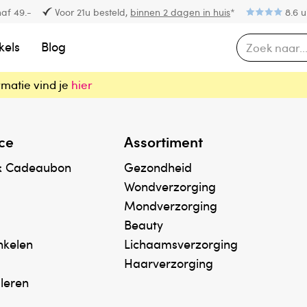
af 49.-
Voor 21u besteld,
binnen 2 dagen in huis
*
8.6 u
kels
Blog
rmatie vind je
hier
ce
Assortiment
& Cadeaubon
Gezondheid
Wondverzorging
Mondverzorging
Beauty
inkelen
Lichaamsverzorging
Haarverzorging
uleren