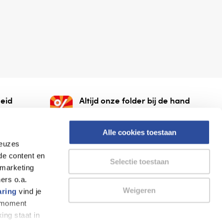
eid
Altijd onze folder bij de hand
gesloten
Check onze folders ⁠bij
org.
AlleFolders.
Alle cookies toestaan
keuzes
de content en
Selectie toestaan
 marketing
ers o.a.
Weigeren
aring
vind je
k moment
Thuiswinkel waarborg
AlleFolders
ing staat in