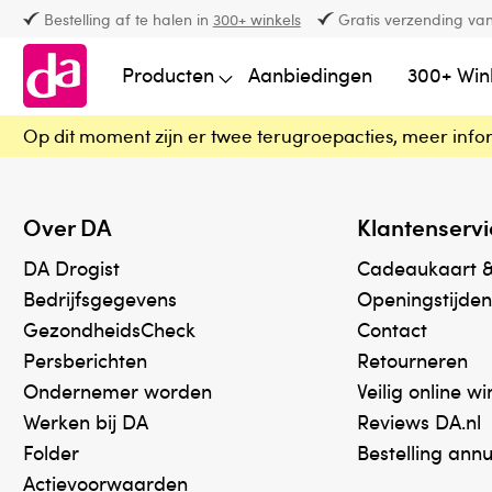
Bestelling af te halen in
300+ winkels
Gratis verzending van
Producten
Aanbiedingen
300+ Win
Op dit moment zijn er twee terugroepacties, meer info
Over DA
Klantenservi
DA Drogist
Cadeaukaart 
Bedrijfsgegevens
Openingstijden
GezondheidsCheck
Contact
Persberichten
Retourneren
Ondernemer worden
Veilig online w
Werken bij DA
Reviews DA.nl
Folder
Bestelling ann
Actievoorwaarden