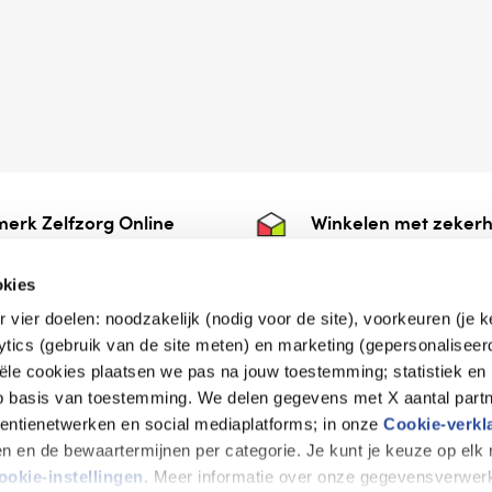
erk Zelfzorg Online
Winkelen met zekerh
ntwoorde zorg, ⁠ook
⁠Deze webshop is aan
e.
⁠bij Thuiswinkelwaarb
okies
r vier doelen: noodzakelijk (nodig voor de site), voorkeuren (je 
lytics (gebruik van de site meten) en marketing (gepersonaliseer
iële cookies plaatsen we pas na jouw toestemming; statistiek en
de vriendelijke specialist
op basis van toestemming. We delen gegevens met X aantal partn
tentienetwerken en social mediaplatforms; in onze
Cookie-verkl
tijen en de bewaartermijnen per categorie. Je kunt je keuze op el
erklaring
Disclaimer
Privacy verklaring
ookie-instellingen
. Meer informatie over onze gegevensverwerk