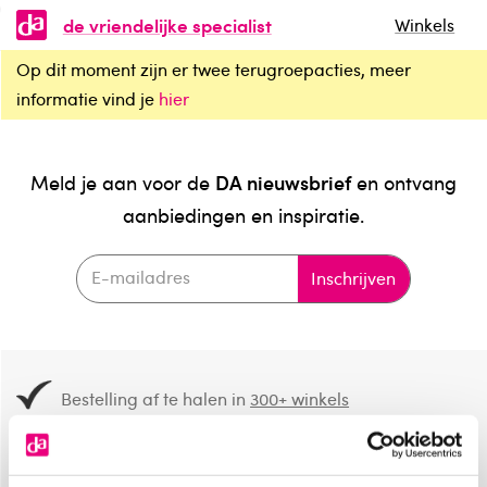
de vriendelijke specialist
Winkels
Op dit moment zijn er twee terugroepacties, meer
informatie vind je
hier
DA nieuwsbrief
Meld je aan voor de
en ontvang
aanbiedingen en inspiratie.
Inschrijven
Bestelling af te halen in
300+ winkels
Gratis verzending vanaf 49.-