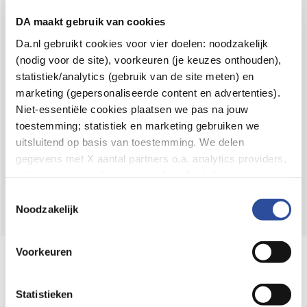
Voor 21u besteld,
binnen 2 dagen in huis
*
DA maakt gebruik van cookies
8.6 uit
4.106 reviews
Da.nl gebruikt cookies voor vier doelen: noodzakelijk
(nodig voor de site), voorkeuren (je keuzes onthouden),
Over DA
statistiek/analytics (gebruik van de site meten) en
Klantenservice
marketing (gepersonaliseerde content en advertenties).
Niet-essentiële cookies plaatsen we pas na jouw
Assortiment
toestemming; statistiek en marketing gebruiken we
uitsluitend op basis van toestemming. We delen
DA
Volg
op:
gegevens met X aantal partners o.a. analytics providers,
advertentienetwerken en social mediaplatforms; in onze
Cookie-verklaring
vind je de volledige lijst van partijen
Toestemmingsselectie
en de bewaartermijnen per categorie. Je kunt je keuze op
Noodzakelijk
elk moment wijzigen of intrekken via
Cookie-
instellingen
. Meer informatie over onze
Voorkeuren
Online aanbieder medicijnen
gegevensverwerking staat in de
Privacyverklaring
.
⁠Controleer welke medicijnen onze
webshop mag verkopen.
Statistieken