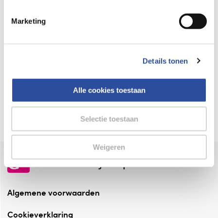
Keurmerk Zelfzorg Online
Marketing
⁠Verantwoorde zorg, ⁠ook online.
Winkelen met zekerheid
Details tonen
⁠Deze webshop is aangesloten ⁠bij
Thuiswinkelwaarborg.
Alle cookies toestaan
Altijd onze folder bij de hand
Check onze folders ⁠bij AlleFolders.
Selectie toestaan
Weigeren
de vriendelijke specialist
Algemene voorwaarden
Cookieverklaring