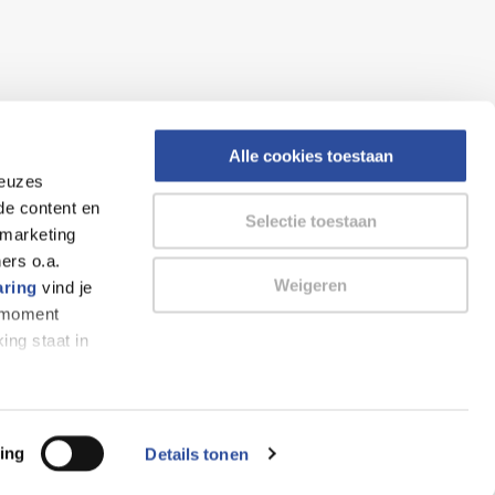
Alle cookies toestaan
keuzes
eid
Altijd onze folder bij de hand
de content en
Selectie toestaan
gesloten
Check onze folders ⁠bij
 marketing
org.
AlleFolders.
ers o.a.
Weigeren
aring
vind je
k moment
ing staat in
Thuiswinkel waarborg
AlleFolders
ing
Details tonen