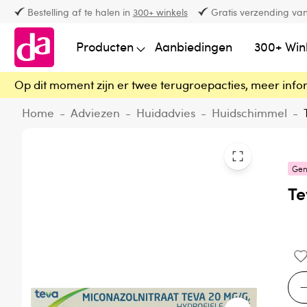
Bestelling af te halen in
300+ winkels
Gratis verzending van
Producten
Aanbiedingen
300+ Win
Op dit moment zijn er twee terugroepacties, meer info
Home
-
Adviezen
-
Huidadvies
-
Huidschimmel
-
Gen
Te