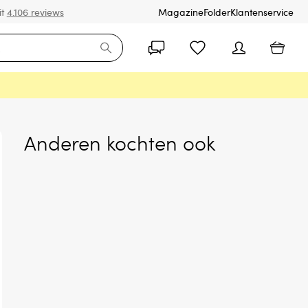
it
4.106 reviews
Magazine
Folder
Klantenservice
Anderen kochten ook