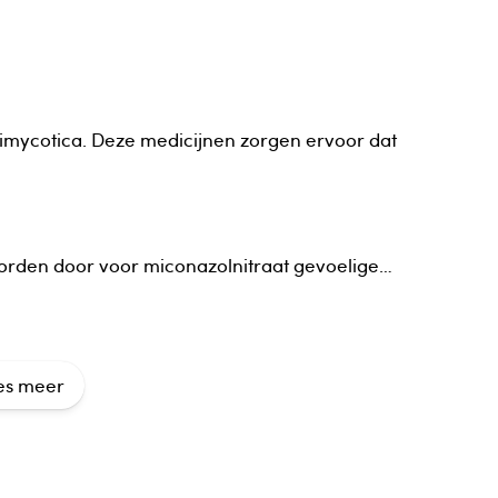
timycotica. Deze medicijnen zorgen ervoor dat
 worden door voor miconazolnitraat gevoelige
es meer
re gelijkaardige