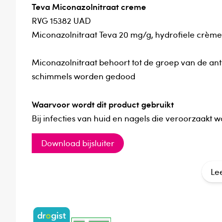
Teva Miconazolnitraat creme
RVG 15382 UAD
Miconazolnitraat Teva 20 mg/g, hydrofiele crème
Miconazolnitraat behoort tot de groep van de an
schimmels worden gedood
Waarvoor wordt dit product gebruikt
Bij infecties van huid en nagels die veroorzaakt
schimmels en gisten
Download bijsluiter
Niet gebruiken bij
Le
- U bent allergisch voor een van de stoffen in dit medicijn. - U bent allergisch voor ande
antischimmelmedicijnen.
Extra voorzichtig bij