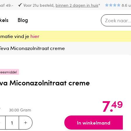
af 49.-
Voor 21u besteld,
binnen 2 dagen in huis
*
8.6 u
kels
Blog
rmatie vind je
hier
Teva Miconazolnitraat creme
eesmiddel
va Miconazolnitraat creme
7
.
49
30.00
Gram
In winkelmand